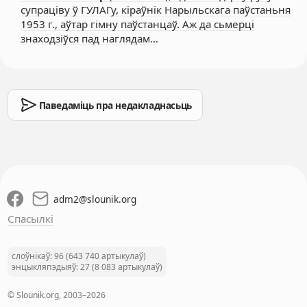
супраціву ў ГУЛАГу, кіраўнік Нарыльскага паўстаньня
1953 г., аўтар гімну паўстанцаў. Аж да сьмерці
знаходзіўся пад наглядам…
Паведаміць пра недакладнасьць
adm2
@
slounik.org
Спасылкі
слоўнікаў: 96 (643 740 артыкулаў)
энцыкляпэдыяў: 27 (8 083 артыкулаў)
© Slounik.org, 2003–2026