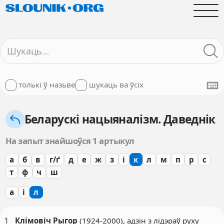
толькі ў назьве
шукаць ва ўсіх
Беларускі нацыяналізм. Даведнік
На запыт знайшоўся 1 артыкул
а
б
в
г/ґ
д
е
ж
з
і
к
л
м
п
р
с
т
ф
ч
ш
а
і
л
1
Клімовіч Рыгор
(1924-2000), адзін з лідэраў руху