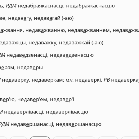
ць,
РДМ
недабра
я
каснасці, недабра
я
каснасцю
зе, недав
а
гу, недав
а
гай (-аю)
в
а
жвання, недав
а
жванню, недав
а
жваннем, недав
а
жв
едав
а
жцы, недав
а
жку, недав
а
жкай (-аю)
ДМ
недав
е
дзенасці, недав
е
дзенасцю
в
е
рам, недав
е
ры
М
недав
е
рку, недав
е
ркам;
мн.
недав
е
ркі,
РВ
недав
е
рка
ав
е
р'ю, недав
е
р'ем, недав
е
р'і
М
недав
е
рлівасці, недав
е
рлівасцю
РДМ
недав
е
ршанасці, недав
е
ршанасцю