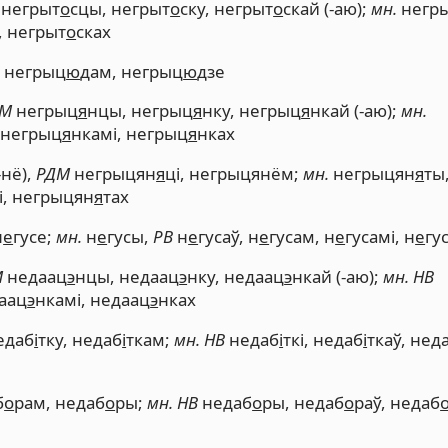
негрыт
о
сцы, негрыт
о
ску, негрыт
о
скай (-аю);
мн.
негр
, негрыт
о
сках
, негрыц
ю
дам, негрыц
ю
дзе
М
негрыц
я
нцы, негрыц
я
нку, негрыц
я
нкай (-аю);
мн.
 негрыц
я
нкамі, негрыц
я
нках
-нё),
РДМ
негрыцян
я
ці, негрыцянём;
мн.
негрыцян
я
ты
і, негрыцян
я
тах
н
е
гусе;
мн.
н
е
гусы,
РВ
н
е
гусаў, н
е
гусам, н
е
гусамі, н
е
гу
М
недаац
э
нцы, недаац
э
нку, недаац
э
нкай (-аю);
мн. НВ
аац
э
нкамі, недаац
э
нках
едаб
і
тку, недаб
і
ткам;
мн. НВ
недаб
і
ткі, недаб
і
ткаў, нед
б
о
рам, недаб
о
ры;
мн. НВ
недаб
о
ры, недаб
о
раў, недаб