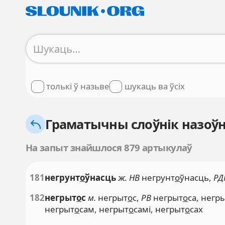
толькі ў назьве
шукаць ва ўсіх
Граматычны слоўнік назоўн
На запыт знайшлося 879 артыкулаў
181
негрунт
о
ўнасць
ж. НВ
негрунт
о
ўнасць,
РД
182
негрыт
о
с
м.
негрыт
о
с,
РВ
негрыт
о
са, негр
негрыт
о
сам, негрыт
о
самі, негрыт
о
сах