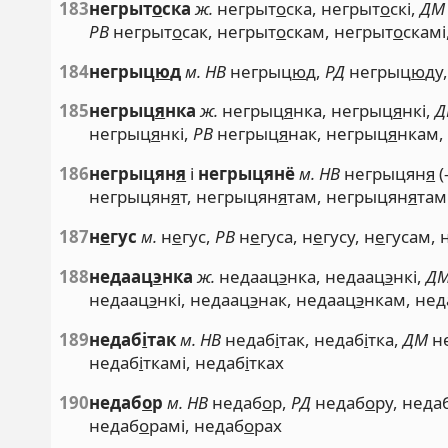
183
негрыт
о
ска
ж.
негрыт
о
ска, негрыт
о
скі,
ДМ
РВ
негрыт
о
сак, негрыт
о
скам, негрыт
о
скамі
184
негрыц
ю
д
м. НВ
негрыц
ю
д,
РД
негрыц
ю
ду
185
негрыц
я
нка
ж.
негрыц
я
нка, негрыц
я
нкі,
Д
негрыц
я
нкі,
РВ
негрыц
я
нак, негрыц
я
нкам,
186
негрыцян
я
і
негрыцянё
м. НВ
негрыцян
я
(
негрыцян
я
т, негрыцян
я
там, негрыцян
я
там
187
н
е
гус
м.
н
е
гус,
РВ
н
е
гуса, н
е
гусу, н
е
гусам, 
188
недаац
э
нка
ж.
недаац
э
нка, недаац
э
нкі,
Д
недаац
э
нкі, недаац
э
нак, недаац
э
нкам, нед
189
недаб
і
так
м. НВ
недаб
і
так, недаб
і
тка,
ДМ
н
недаб
і
ткамі, недаб
і
тках
190
недаб
о
р
м. НВ
недаб
о
р,
РД
недаб
о
ру, неда
недаб
о
рамі, недаб
о
рах