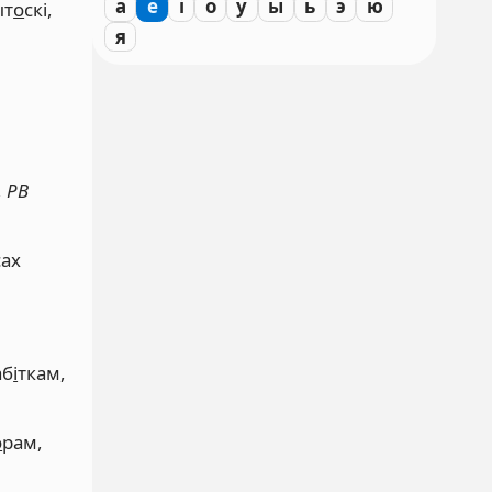
а
е
і
о
у
ы
ь
э
ю
ыт
о
скі,
я
,
РВ
сах
аб
і
ткам,
о
рам,