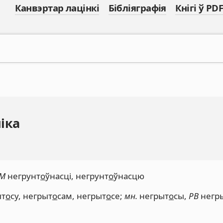
Канвэртар лацінкі
Бібліяграфія
Кнігі ў PDF
іка
М
негрунт
о
ўнасці, негрунт
о
ўнасцю
ыт
о
су, негрыт
о
сам, негрыт
о
се;
мн.
негрыт
о
сы,
РВ
негр