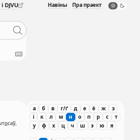
 і DJVU
Навіны
Пра праект
а
б
в
г/ґ
д
е
ё
ж
з
і
к
л
м
н
о
п
р
с
т
ыт
о
саў,
у
ф
х
ц
ч
ш
э
ю
я