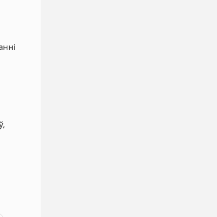
анні
ў,