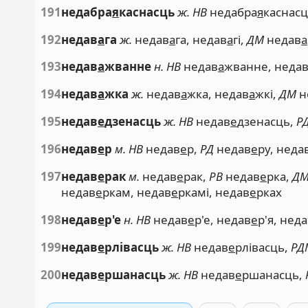
191
недабра
я
каснасць
ж. НВ
недабра
я
каснас
192
недав
а
га
ж.
недав
а
га, недав
а
гі,
ДМ
недав
а
193
недав
а
жванне
н. НВ
недав
а
жванне, неда
194
недав
а
жка
ж.
недав
а
жка, недав
а
жкі,
ДМ
н
195
недав
е
дзенасць
ж. НВ
недав
е
дзенасць,
Р
196
недав
е
р
м. НВ
недав
е
р,
РД
недав
е
ру, неда
197
недав
е
рак
м.
недав
е
рак,
РВ
недав
е
рка,
Д
недав
е
ркам, недав
е
ркамі, недав
е
рках
198
недав
е
р'е
н. НВ
недав
е
р'е, недав
е
р'я, нед
199
недав
е
рлівасць
ж. НВ
недав
е
рлівасць,
РД
200
недав
е
ршанасць
ж. НВ
недав
е
ршанасць,