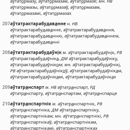
аўтат
о
рмазу, аўтат
о
рмазам, аўтат
о
рмазе;
мн. НВ
аўтат
о
рмазы, аўтат
о
рмазаў, аўтат
о
рмазам,
аўтат
о
рмазамі, аўтат
о
рмазах
207
аўтатрактарабудав
а
нне
н. НВ
аўтатрактарабудав
а
нне, аўтатрактарабудав
а
ння,
аўтатрактарабудав
а
нню, аўтатрактарабудав
а
ннем,
аўтатрактарабудав
а
нні
208
аўтатрактарабудаўн
і
к
м.
аўтатрактарабудаўн
і
к,
РВ
аўтатрактарабудаўнік
а
,
ДМ
аўтатрактарабудаўнік
у
,
аўтатрактарабудаўнік
о
м;
мн.
аўтатрактарабудаўнік
і
,
РВ
аўтатрактарабудаўнік
о
ў, аўтатрактарабудаўнік
а
м,
аўтатрактарабудаўнік
а
мі, аўтатрактарабудаўнік
а
х
209
аўтатр
а
нспарт
м. НВ
аўтатр
а
нспарт,
РД
аўтатр
а
нспарту, аўтатр
а
нспартам, аўтатр
а
нспарце
210
аўтатр
а
нспартнік
м.
аўтатр
а
нспартнік,
РВ
аўтатр
а
нспартніка,
ДМ
аўтатр
а
нспартніку,
аўтатр
а
нспартнікам;
мн.
аўтатр
а
нспартнікі,
РВ
аўтатр
а
нспартнікаў, аўтатр
а
нспартнікам,
аўтатр
а
нспартнікамі, аўтатр
а
нспартніках