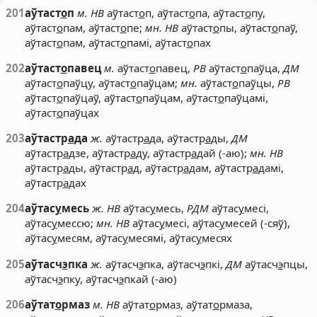
201
аўтаст
о
п
м. НВ
аўтаст
о
п, аўтаст
о
па, аўтаст
о
пу,
аўтаст
о
пам, аўтаст
о
пе;
мн. НВ
аўтаст
о
пы, аўтаст
о
паў,
аўтаст
о
пам, аўтаст
о
памі, аўтаст
о
пах
202
аўтаст
о
павец
м.
аўтаст
о
павец,
РВ
аўтаст
о
паўца,
ДМ
аўтаст
о
паўцу, аўтаст
о
паўцам;
мн.
аўтаст
о
паўцы,
РВ
аўтаст
о
паўцаў, аўтаст
о
паўцам, аўтаст
о
паўцамі,
аўтаст
о
паўцах
203
аўтастр
а
да
ж.
аўтастр
а
да, аўтастр
а
ды,
ДМ
аўтастр
а
дзе, аўтастр
а
ду, аўтастр
а
дай (-аю);
мн. НВ
аўтастр
а
ды, аўтастр
а
д, аўтастр
а
дам, аўтастр
а
дамі,
аўтастр
а
дах
204
аўтас
у
месь
ж. НВ
аўтас
у
месь,
РДМ
аўтас
у
месі,
аўтас
у
мессю;
мн. НВ
аўтас
у
месі, аўтас
у
месей (-сяў),
аўтас
у
месям, аўтас
у
месямі, аўтас
у
месях
205
аўтасч
э
пка
ж.
аўтасч
э
пка, аўтасч
э
пкі,
ДМ
аўтасч
э
пцы,
аўтасч
э
пку, аўтасч
э
пкай (-аю)
206
аўтат
о
рмаз
м. НВ
аўтат
о
рмаз, аўтат
о
рмаза,