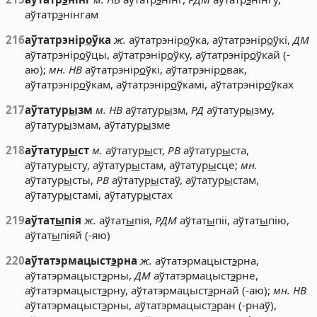
аўтатр
э
нінгам
216
аўтатрэнір
о
ўка
ж.
аўтатрэнір
о
ўка, аўтатрэнір
о
ўкі,
ДМ
аўтатрэнір
о
ўцы, аўтатрэнір
о
ўку, аўтатрэнір
о
ўкай (-
аю);
мн. НВ
аўтатрэнір
о
ўкі, аўтатрэнір
о
вак,
аўтатрэнір
о
ўкам, аўтатрэнір
о
ўкамі, аўтатрэнір
о
ўках
217
аўтатур
ы
зм
м. НВ
аўтатур
ы
зм,
РД
аўтатур
ы
зму,
аўтатур
ы
змам, аўтатур
ы
зме
218
аўтатур
ы
ст
м.
аўтатур
ы
ст,
РВ
аўтатур
ы
ста,
аўтатур
ы
сту, аўтатур
ы
стам, аўтатур
ы
сце;
мн.
аўтатур
ы
сты,
РВ
аўтатур
ы
стаў, аўтатур
ы
стам,
аўтатур
ы
стамі, аўтатур
ы
стах
219
аўтат
ы
пія
ж.
аўтат
ы
пія,
РДМ
аўтат
ы
піі, аўтат
ы
пію,
аўтат
ы
піяй (-яю)
220
аўтатэрмацыст
э
рна
ж.
аўтатэрмацыст
э
рна,
аўтатэрмацыст
э
рны,
ДМ
аўтатэрмацыст
э
рне,
аўтатэрмацыст
э
рну, аўтатэрмацыст
э
рнай (-аю);
мн. НВ
аўтатэрмацыст
э
рны, аўтатэрмацыст
э
ран (-рнаў),