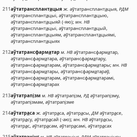
211
аўтатрансплант
а
цыя
ж.
аўтатрансплант
а
цыя,
РДМ
аўтатрансплант
а
цыі, аўтатрансплант
а
цыю,
аўтатрансплант
а
цыяй (-яю);
мн. НВ
аўтатрансплант
а
цыі, аўтатрансплант
а
цый,
аўтатрансплант
а
цыям, аўтатрансплант
а
цыямі,
аўтатрансплант
а
цыях
212
аўтатрансфарм
а
тар
м. НВ
аўтатрансфарм
а
тар,
аўтатрансфарм
а
тара, аўтатрансфарм
а
тару,
аўтатрансфарм
а
тарам, аўтатрансфарм
а
тары;
мн. НВ
аўтатрансфарм
а
тары, аўтатрансфарм
а
тараў,
аўтатрансфарм
а
тарам, аўтатрансфарм
а
тарамі,
аўтатрансфарм
а
тарах
213
аўтатрап
і
зм
м. НВ
аўтатрап
і
зм
, РД
аўтатрап
і
зму,
аўтатрап
і
змам, аўтатрап
і
зме
214
аўтатр
а
са
ж.
аўтатр
а
са, аўтатр
а
сы,
ДМ
аўтатр
а
се,
аўтатр
а
су, аўтатр
а
сай (-аю);
мн. НВ
аўтатр
а
сы,
аўтатр
а
с, аўтатр
а
сам, аўтатр
а
самі, аўтатр
а
сах
215
аўтатр
э
нінг
м. НВ
аўтатр
э
нінг,
РДМ
аўтатр
э
нінгу,