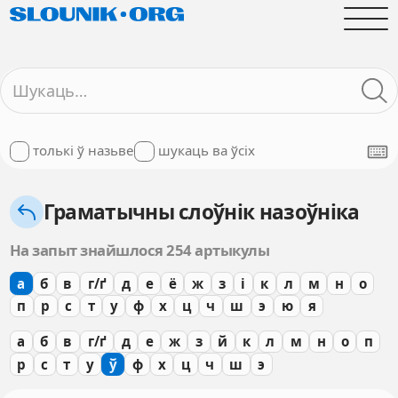
толькі ў назьве
шукаць ва ўсіх
Граматычны слоўнік назоўніка
На запыт знайшлося 254 артыкулы
а
б
в
г/ґ
д
е
ё
ж
з
і
к
л
м
н
о
п
р
с
т
у
ф
х
ц
ч
ш
э
ю
я
а
б
в
г/ґ
д
е
ж
з
й
к
л
м
н
о
п
р
с
т
у
ў
ф
х
ц
ч
ш
э