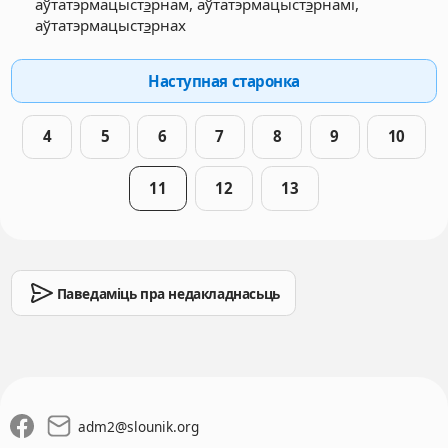
аўтатэрмацыст
э
рнам, аўтатэрмацыст
э
рнамі,
аўтатэрмацыст
э
рнах
Наступная старонка
4
5
6
7
8
9
10
11
12
13
Паведаміць пра недакладнасьць
adm2
@
slounik.org