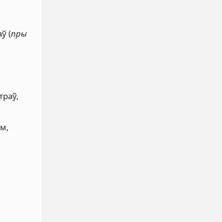
ў (
пры
траў,
м,
,