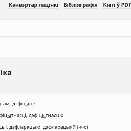
Канвэртар лацінкі
Бібліяграфія
Кнігі ў PDF
іка
ы
там, дэфіц
ы
це
фіц
ы
тнасці, дэфіц
ы
тнасцю
цыі, дэфлар
а
цыю, дэфлар
а
цыяй (-яю)