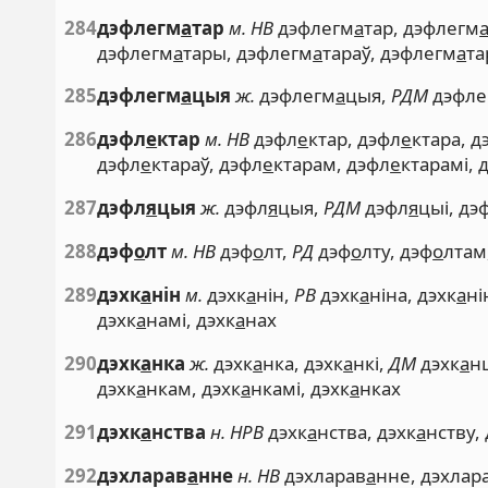
284
дэфлегм
а
тар
м. НВ
дэфлегм
а
тар, дэфлегм
дэфлегм
а
тары, дэфлегм
а
тараў, дэфлегм
а
та
285
дэфлегм
а
цыя
ж.
дэфлегм
а
цыя,
РДМ
дэфле
286
дэфл
е
ктар
м. НВ
дэфл
е
ктар, дэфл
е
ктара, д
дэфл
е
ктараў, дэфл
е
ктарам, дэфл
е
ктарамі, 
287
дэфл
я
цыя
ж.
дэфл
я
цыя,
РДМ
дэфл
я
цыі, дэ
288
дэф
о
лт
м. НВ
дэф
о
лт,
РД
дэф
о
лту, дэф
о
лтам
289
дэхк
а
нін
м.
дэхк
а
нін,
РВ
дэхк
а
ніна, дэхк
а
ні
дэхк
а
намі, дэхк
а
нах
290
дэхк
а
нка
ж.
дэхк
а
нка, дэхк
а
нкі,
ДМ
дэхк
а
н
дэхк
а
нкам, дэхк
а
нкамі, дэхк
а
нках
291
дэхк
а
нства
н. НРВ
дэхк
а
нства, дэхк
а
нству,
292
дэхларав
а
нне
н. НВ
дэхларав
а
нне, дэхлар