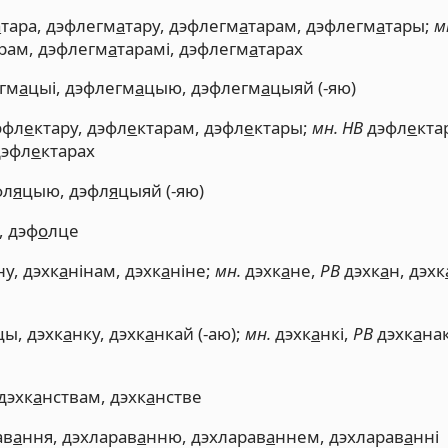
а
тара, дэфлегм
а
тару, дэфлегм
а
тарам, дэфлегм
а
тары;
м
рам, дэфлегм
а
тарамі, дэфлегм
а
тарах
гм
а
цыі, дэфлегм
а
цыю, дэфлегм
а
цыяй (-яю)
эфл
е
ктару, дэфл
е
ктарам, дэфл
е
ктары;
мн. НВ
дэфл
е
кта
дэфл
е
ктарах
фл
я
цыю, дэфл
я
цыяй (-яю)
, дэф
о
лце
ну, дэхк
а
нінам, дэхк
а
ніне;
мн.
дэхк
а
не,
РВ
дэхк
а
н, дэхк
цы, дэхк
а
нку, дэхк
а
нкай (-аю);
мн.
дэхк
а
нкі,
РВ
дэхк
а
нак
 дэхк
а
нствам, дэхк
а
нстве
ав
а
ння, дэхларав
а
нню, дэхларав
а
ннем, дэхларав
а
нні