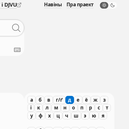
 і DJVU
Навіны
Пра праект
а
б
в
г/ґ
д
е
ё
ж
з
і
к
л
м
н
о
п
р
с
т
у
ф
х
ц
ч
ш
э
ю
я