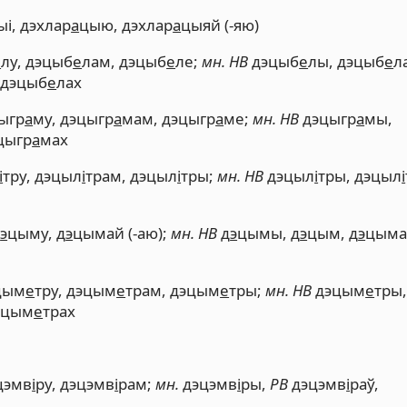
ыі, дэхлар
а
цыю, дэхлар
а
цыяй (-яю)
е
лу, дэцыб
е
лам, дэцыб
е
ле;
мн. НВ
дэцыб
е
лы, дэцыб
е
ла
 дэцыб
е
лах
цыгр
а
му, дэцыгр
а
мам, дэцыгр
а
ме;
мн. НВ
дэцыгр
а
мы,
цыгр
а
мах
і
тру, дэцыл
і
трам, дэцыл
і
тры;
мн. НВ
дэцыл
і
тры, дэцыл
і
д
э
цыму, д
э
цымай (-аю);
мн. НВ
д
э
цымы, д
э
цым, д
э
цыма
эцым
е
тру, дэцым
е
трам, дэцым
е
тры;
мн. НВ
дэцым
е
тры
дэцым
е
трах
цэмв
і
ру, дэцэмв
і
рам;
мн.
дэцэмв
і
ры,
РВ
дэцэмв
і
раў,