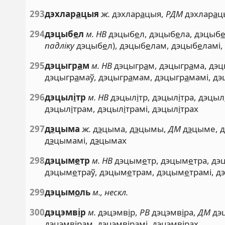
293
дэхлар
а
цыя
ж.
дэхлар
а
цыя,
РДМ
дэхлар
а
ц
294
дэцыб
е
л
м. НВ
дэцыб
е
л, дэцыб
е
ла, дэцыб
падліку
дэцыб
е
л), дэцыб
е
лам, дэцыб
е
ламі,
295
дэцыгр
а
м
м. НВ
дэцыгр
а
м, дэцыгр
а
ма, дэ
дэцыгр
а
маў, дэцыгр
а
мам, дэцыгр
а
мамі, дэ
296
дэцыл
і
тр
м. НВ
дэцыл
і
тр, дэцыл
і
тра, дэцыл
дэцыл
і
трам, дэцыл
і
трамі, дэцыл
і
трах
297
д
э
цыма
ж.
д
э
цыма, д
э
цымы,
ДМ
д
э
цыме, 
д
э
цымамі, д
э
цымах
298
дэцым
е
тр
м. НВ
дэцым
е
тр, дэцым
е
тра, д
дэцым
е
траў, дэцым
е
трам, дэцым
е
трамі, 
299
дэцым
о
ль
м., нескл.
300
дэцэмв
і
р
м.
дэцэмв
і
р,
РВ
дэцэмв
і
ра,
ДМ
дэ
дэцэмв
і
рам, дэцэмв
і
рамі, дэцэмв
і
рах