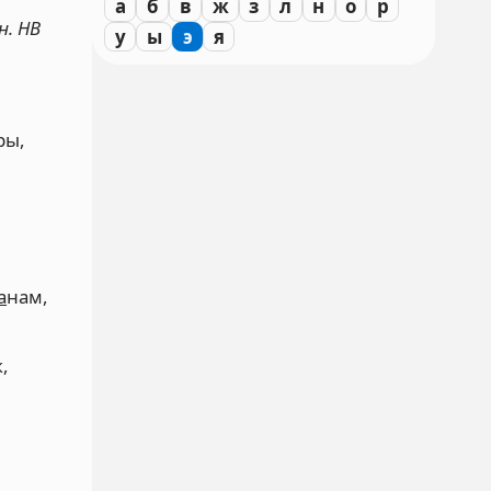
а
б
в
ж
з
л
н
о
р
н. НВ
у
ы
э
я
ры,
а
нам,
,