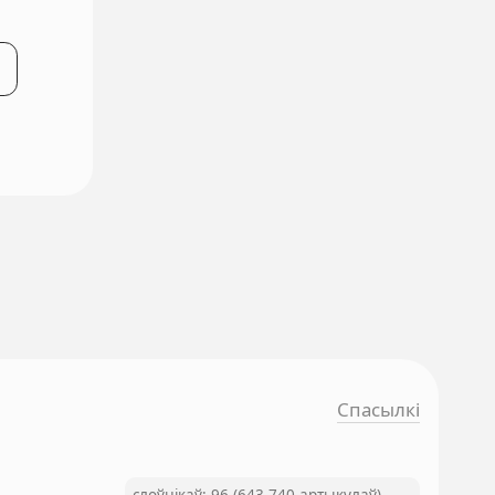
Спасылкі
слоўнікаў: 96 (643 740 артыкулаў)