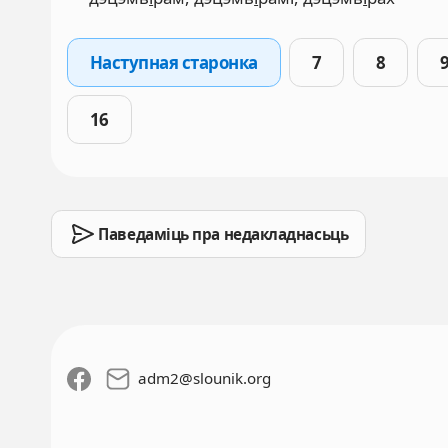
Наступная старонка
7
8
16
Паведаміць пра недакладнасьць
adm2
@
slounik.org