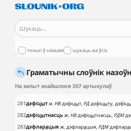
толькі ў назьве
шукаць ва ўсіх
Граматычны слоўнік назоўн
На запыт знайшлося 307 артыкулаў
281
дэфіц
ы
т
м. НВ
дэфіц
ы
т,
РД
дэфіц
ы
ту, дэфіц
282
дэфіц
ы
тнасць
ж. НВ
дэфіц
ы
тнасць,
РДМ
дэ
283
дэфлар
а
цыя
ж.
дэфлар
а
цыя,
РДМ
дэфлар
а