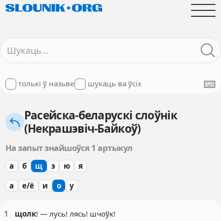
толькі ў назьве
шукаць ва ўсіх
Расейска-беларускі слоўнік
(Некрашэвіч-Байкоў)
На запыт знайшоўся 1 артыкул
а
б
щ
э
ю
я
а
е/ё
и
о
у
1
щолк
! — лусь! лясь! шчоўк!