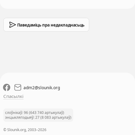
Паведаміць пра недакладнасьць
adm2
@
slounik.org
Спасылкі
слоўнікаў: 96 (643 740 артыкулаў)
энцыкляпэдыяў: 27 (8 083 артыкулаў)
© Slounik.org, 2003–2026