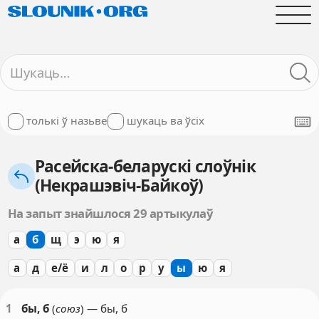
толькі ў назьве
шукаць ва ўсіх
Расейска-беларускі слоўнік
(Некрашэвіч-Байкоў)
На запыт знайшлося 29 артыкулаў
а
б
щ
э
ю
я
а
д
е/ё
и
л
о
р
у
ы
ю
я
1
бы, б
(
союз
) — бы, б