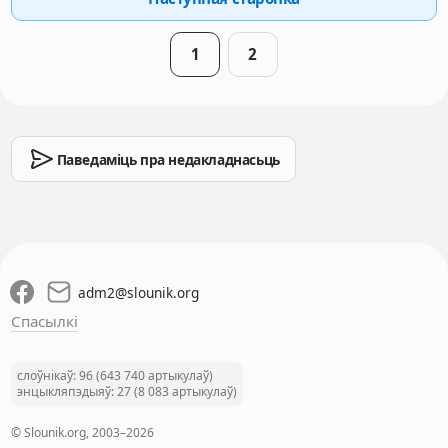
1
2
Паведаміць пра недакладнасьць
adm2
@
slounik.org
Спасылкі
слоўнікаў: 96 (643 740 артыкулаў)
энцыкляпэдыяў: 27 (8 083 артыкулаў)
© Slounik.org, 2003–2026