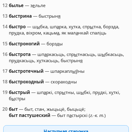
12
былье
— з
е
льле
13
быстрина
— быстрын
я
14
быстро
— ш
ы
бка, шп
а
рка, х
у
тка, спр
ы
тна, борзда,
пр
у
дка, віхром, кацьм
а
, як мал
а
нкай спал
і
ць
15
быстроногий
— борзды
16
быстрота
— шп
а
ркасьць, спр
ы
тнасьць, ш
ы
бкасьць,
пр
у
дкасьць, х
у
ткасьць, быстрын
я
17
быстротечный
— шпаркапл
ы
ўны
18
быстроходный
— скораходны
19
быстрый
— шп
а
ркі, спр
ы
тны, ш
ы
бкі, пр
у
дкі, х
у
ткі,
б
ы
стры
20
быт
— быт, стан, жыцьцё, быцьцё;
быт пастушеский
— быт п
а
стырскі (
г.-к. т.
)
Наступная старонка