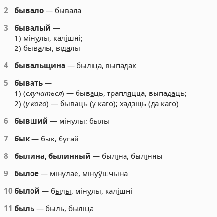
2
бывало
— быв
а
ла
3
бывалый
—
1) мін
у
лы, кал
і
шні;
2) быв
а
лы, від
а
лы
4
бывальщина
— был
і
ца, в
ы
п
а
дак
5
бывать
—
1) (
случаться
) — быв
а
ць, трапл
я
цца, выпад
а
ць;
2) (
у кого
) — быв
а
ць (у каго); хадз
і
ць (да каго)
6
бывший
— мін
у
лы; б
ы
л
ы
7
бык
— бык, буг
а
й
8
былина, былинный
— был
і
на, был
і
нны
9
былое
— мін
у
лае, мін
у
ўшчына
10
былой
— б
ы
л
ы
, мін
у
лы, кал
і
шні
11
быль
— быль, был
і
ца