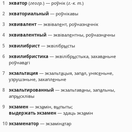
1
экватор
(
геогр.
) — роўнік (
г.-к. т.
)
2
экваториальный
— роўнікавы
3
эквивалент
— эквівал
е
нт, роўназн
а
чнік
4
эквивалентный
— эквівал
е
нтны, роўназн
а
чны
5
эквилибрист
— эквілібр
ы
сты
6
эквилибристика
— эквілібр
ы
стыка, захав
а
ньне
роўнав
а
гі
7
экзальтация
— экзальт
а
цыя, зап
а
л, уняс
е
ньне,
узрушэньне, захапл
е
ньне
8
экзальтированный
— экзальтав
а
ны, зап
а
льны,
апр
ы
склівы
9
экзамен
— экз
а
мін, в
ы
пыты;
выдержать экзамен
— здаць экз
а
мін
10
экзаменатор
— экзамін
а
тар