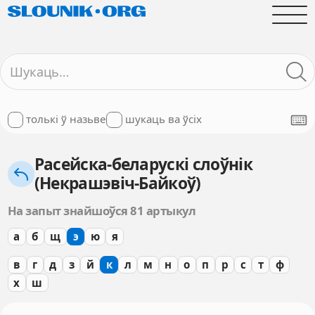
толькі ў назьве
шукаць ва ўсіх
Расейска-беларускі слоўнік
(Некрашэвіч-Байкоў)
На запыт знайшоўся 81 артыкул
а
б
щ
э
ю
я
в
г
д
з
й
к
л
м
н
о
п
р
с
т
ф
х
ш