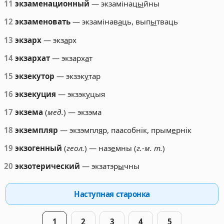
11
экзаменационный
— экзамінац
ы
йны
12
экзаменовать
— экзамінав
а
ць, вып
ы
тваць
13
экзарх
— экз
а
рх
14
экзархат
— экзарх
а
т
15
экзекутор
— экзэк
у
тар
16
экзекуция
— экзэк
у
цыя
17
экзема
(
мед.
) — экзэма
18
экземпляр
— экзэмпл
я
р, паасобнік, прым
е
рнік
19
экзогенный
(
геол.
) — наз
е
мны (
г.-м. т.
)
20
экзотерический
— экзатэр
ы
чны
Наступная старонка
1
2
3
4
5