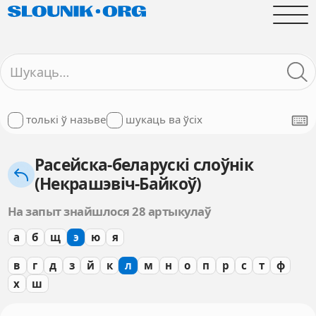
толькі ў назьве
шукаць ва ўсіх
Расейска-беларускі слоўнік
(Некрашэвіч-Байкоў)
На запыт знайшлося 28 артыкулаў
а
б
щ
э
ю
я
в
г
д
з
й
к
л
м
н
о
п
р
с
т
ф
х
ш