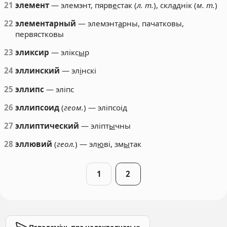
21
элемент
— элемэнт, пярв
е
стак (
л. т.
), скл
а
днік (
м. т.
)
22
элементарный
— элемэнт
а
рны, пачатковы,
первястковы
23
эликсир
— элікс
ы
р
24
эллинский
— эл
і
нскі
25
эллипс
— эліпс
26
эллипсоид
(
геом.
) — эліпсоід
27
эллиптический
— эліпт
ы
чны
28
эллювий
(
геол.
) — эл
ю
ві, зм
ы
так
1
2