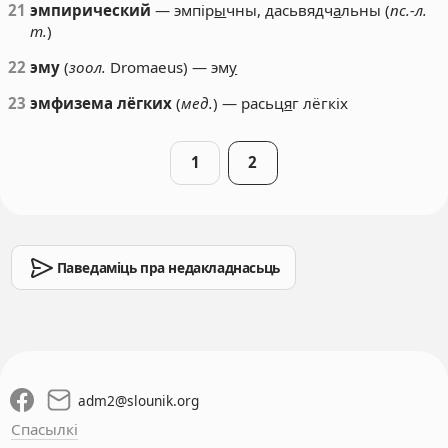
21
эмпирический
— эмпір
ы
чны, дасьвядч
а
льны (
пс.-л.
т.
)
22
эму
(
зоол.
Dromaeus) — эм
у
23
эмфизема лёгких
(
мед.
) — расьц
я
г лёгкіх
1
2
Паведаміць пра недакладнасьць
adm2
@
slounik.org
Спасылкі