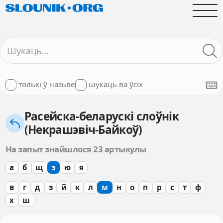
толькі ў назьве
шукаць ва ўсіх
Расейска-беларускі слоўнік
(Некрашэвіч-Байкоў)
На запыт знайшлося 23 артыкулы
а
б
щ
э
ю
я
в
г
д
з
й
к
л
м
н
о
п
р
с
т
ф
х
ш