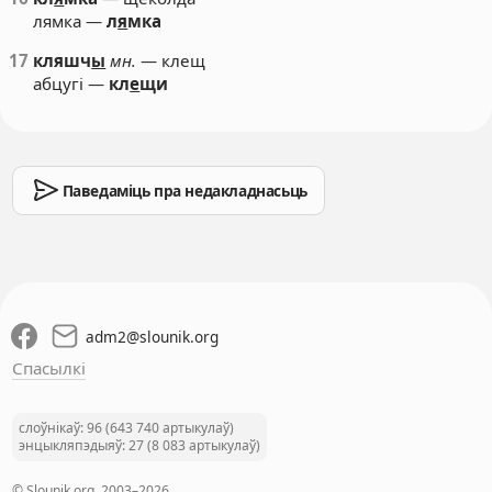
лямка —
л
я
мка
17
кляшч
ы
мн.
— клещ
абцугі —
кл
е
щи
Паведаміць пра недакладнасьць
adm2
@
slounik.org
Спасылкі
слоўнікаў: 96 (643 740 артыкулаў)
энцыкляпэдыяў: 27 (8 083 артыкулаў)
© Slounik.org, 2003–2026