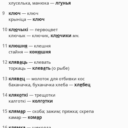
хлуселька, манюка —
лг
у
нья
9
ключ
— ключ
крыніца —
ключ
10
кл
ю
чыкі
— первоцвет
ключык — ключик,
кл
ю
чики
мн.
11
клюшн
я
— клешня
стайня —
кон
ю
шня
12
кляв
а
ць
— клевать
торкаць —
клев
а
ть
(о рыбе)
13
кляв
е
ц
— молоток для отбивки кос
баханачка, буханачка хлеба —
хл
е
бец
14
кляк
о
ткі
— трещотки
калготкі —
колг
о
тки
15
клям
а
р
— скоба; зажим; пряжка; скрепа
камар —
ком
а
р
16
кл
я
мка
— щеколда