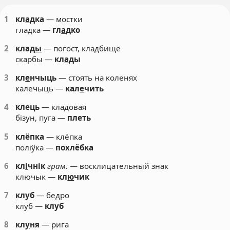
1
кл
а
дка
— мостки
гладка —
гл
а
дко
2
клад
ы
— погост, кладбище
скарбы —
кл
а
ды
3
кл
е
нчыць
— стоять на коленях
калечыць —
кал
е
чить
4
клець
— кладовая
бізун, пуга —
плеть
5
клёпка
— клёпка
поліўка —
похлёбка
6
кл
і
чнік
грам.
— восклицательный знак
ключык —
кл
ю
чик
7
клуб
— бедро
клуб —
клуб
8
кл
у
ня
— рига