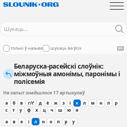
толькі ў назьве
шукаць ва ўсіх
Беларуска-расейскі слоўнік:
міжмоўныя амонімы, паронімы і
полісемія
На запыт знайшлося 17 артыкулаў
а
б
в
г/ґ
д
ё
ж
з
і
к
л
м
н
п
р
с
т
у
ф
х
ц
ч
ш
ю
я
а
в
е
і
л
н
о
п
р
у