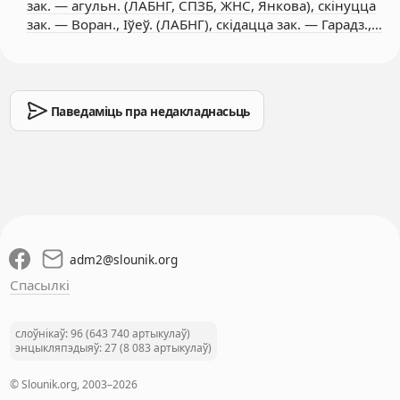
зак. — агульн. (ЛАБНГ, СПЗБ, ЖНС, Янкова), скінуцца
зак. — Воран., Іўеў. (ЛАБНГ), скідацца зак. — Гарадз.,…
Паведаміць пра недакладнасьць
adm2
@
slounik.org
Спасылкі
слоўнікаў: 96 (643 740 артыкулаў)
энцыкляпэдыяў: 27 (8 083 артыкулаў)
© Slounik.org, 2003–2026