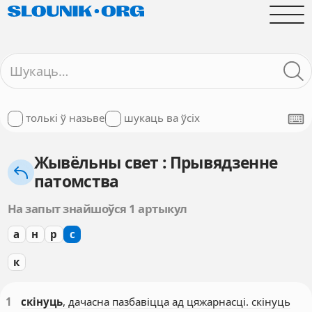
толькі ў назьве
шукаць ва ўсіх
Жывёльны свет : Прывядзенне
патомства
На запыт знайшоўся 1 артыкул
а
н
р
с
к
1
скінуць
, дачасна пазбавіцца ад цяжарнасці. скінуць