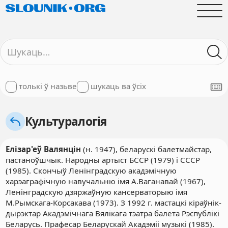
толькі ў назьве
шукаць ва ўсіх
Культуралогія
Елізар'еў Валянцін
(н. 1947), беларускі балетмайстар,
пастаноўшчык. Народны артыст БССР (1979) і СССР
(1985). Скончыў Ленінградскую акадэмічную
харэаграфічную навучальню імя А.Ваганавай (1967),
Ленінградскую дзяржаўную кансерваторыю імя
М.Рымскага-Корсакава (1973). З 1992 г. мастацкі кіраўнік-
дырэктар Акадэмічнага Вялікага тэатра балета Рэспублікі
Беларусь. Прафесар Беларускай Акадэміі музыкі (1985).