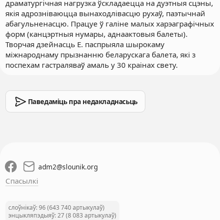
драматургічная нагрузка ўскладаецца на дуэтныя сцэны,
якія адрозніваюцца вынаходлівасцю рухаў, паэтычнай
абагульненасцю. Працуе ў галіне малых харэаграфічных
форм (канцэртныя нумары, аднаактовыя балеты).
Творчая дзейнасць Е. паспрыяла шырокаму
міжнароднаму прызнанню беларускага балета, які з
поспехам гастраляваў амаль у 30 краінах свету.
Паведаміць пра недакладнасьць
adm2
@
slounik.org
Спасылкі
слоўнікаў: 96 (643 740 артыкулаў)
энцыкляпэдыяў: 27 (8 083 артыкулаў)