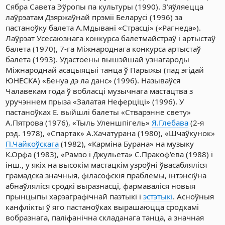
Сябра Савета Эўропы па культуры (1990). З'яўляецца
лаўрэатам Дзяржаўнай прэміі Беларусі (1996) за
пастаноўку балета А.Мдывані «Страсці» («Рагнеда»).
Лаўрэат Усесаюзнага конкурса балетмайстраў і артыстаў
балета (1970), 7-га Міжнароднага конкурса артыстаў
балета (1993). Удастоены вышэйшай узнагароды
Міжнароднай асацыяцыі танца ў Парыжы (пад эгідай
ЮНЕСКА) «Бенуа дэ ла данс» (1996). Называўся
Чалавекам года ў вобласці музычнага мастацтва з
уручэннем прыза «Залатая Неферціці» (1996). У
пастаноўках Е. выйшлі балеты «Стварэнне свету»
А.Пятрова (1976), «Тыль Уленшпігель»
Я.Глебава
(2-я
рэд. 1978), «Спартак» А.Хачатурана (1980), «Шчаўкунок»
П.Чайкоўскага
(1982), «Карміна Бурана» на музыку
К.Орфа (1983), «Рамэо і Джульета» С.Пракоф'ева (1988) і
інш., у якіх на высокім мастацкім узроўні ўвасабляліся
грамадска значныя, філасофскія праблемы, інтэнсіўна
абнаўляліся сродкі выразнасці, фармаваліся новыя
прынцыпы харэаграфічнай паэтыкі і
эстэтыкі
. Асноўныя
канфлікты ў яго пастаноўках вырашаюцца сродкамі
вобразнага, паліфанічна складанага танца, а значная