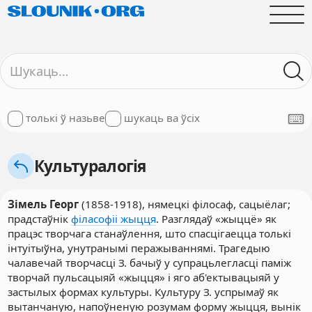
толькі ў назьве
шукаць ва ўсіх
Культуралогія
Зімель Георг
(1858-1918), нямецкі філосаф, сацыёлаг;
прадстаўнік
філасофіі жыцця
. Разглядаў «жыццё» як
працэс творчага станаўлення, што спасцігаецца толькі
інтуітыўна, унутранымі перажываннямі. Трагедыю
чалавечай творчасці З. бачыў у супрацьлегласці паміж
творчай пульсацыяй «жыцця» і яго аб'ектывацыяй у
застылых формах культуры. Культуру З. успрымаў як
вытанчаную, напоўненую розумам форму жыцця, вынік