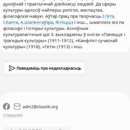
духоўнай і практычнай дзейнасці людзей. Да сферы
культуры адносіў найперш рэлігію, мастацтва,
філасофскія навукі. Аўтар прац пра творчасць
І.Гётэ
,
І.Канта
,
А.Шапенгаўэра
,
Ф.Ніцшэ
і інш.., шматлікіх эсэ па
філасофіі і гісторыі культуры. Асноўныя
культуралагічныя ідэі З. выкладзены ў кнігах «Паняцце і
трагедыя культуры» (1911-1912), «Канфлікт сучаснай
культуры» (1918), «Гётэ» (1913) і інш.
Паведаміць пра недакладнасьць
adm2
@
slounik.org
Спасылкі