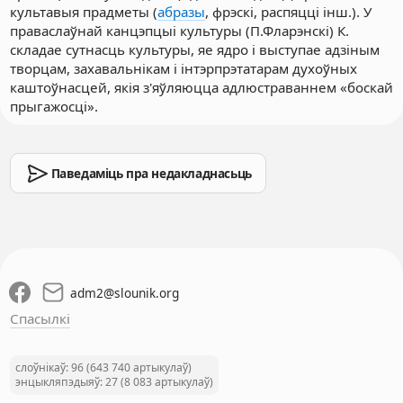
культавыя прадметы (
абразы
, фрэскі, распяцці інш.). У
праваслаўнай канцэпцыі культуры (П.Фларэнскі) К.
складае сутнасць культуры, яе ядро і выступае адзіным
творцам, захавальнікам і інтэрпрэтатарам духоўных
каштоўнасцей, якія з'яўляюцца адлюстраваннем «боскай
прыгажосці».
Паведаміць пра недакладнасьць
adm2
@
slounik.org
Спасылкі
слоўнікаў: 96 (643 740 артыкулаў)
энцыкляпэдыяў: 27 (8 083 артыкулаў)