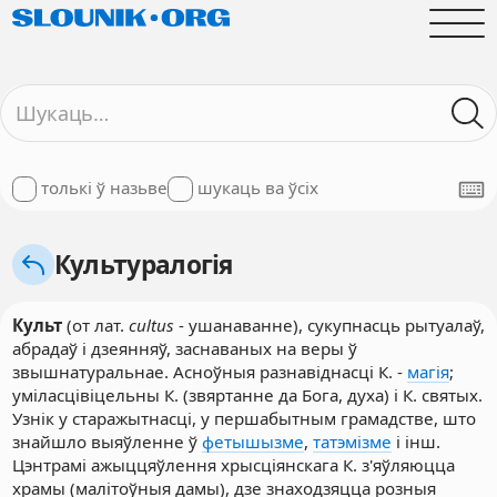
толькі ў назьве
шукаць ва ўсіх
Культуралогія
Культ
(от лат.
cultus
- ушанаванне), сукупнасць рытуалаў,
абрадаў і дзеянняў, заснаваных на веры ў
звышнатуральнае. Асноўныя разнавіднасці К. -
магія
;
уміласцівіцельны К. (звяртанне да Бога, духа) і К. святых.
Узнік у старажытнасці, у першабытным грамадстве, што
знайшло выяўленне ў
фетышызме
,
татэмізме
і інш.
Цэнтрамі ажыццяўлення хрысціянскага К. з'яўляюцца
храмы (малітоўныя дамы), дзе знаходзяцца розныя