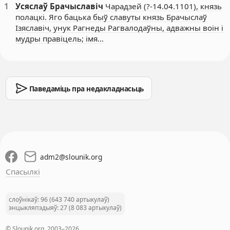
1
Усяслаў Брачыславіч
Чарадзей (?-14.04.1101), князь
полацкі. Яго бацька быў славуты князь Брачыслаў
Ізяславіч, унук Рагнеды Рагвалодаўны, адважны воін і
мудры правіцель; імя…
Паведаміць пра недакладнасьць
adm2
@
slounik.org
Спасылкі
слоўнікаў: 96 (643 740 артыкулаў)
энцыкляпэдыяў: 27 (8 083 артыкулаў)
© Slounik.org, 2003–2026