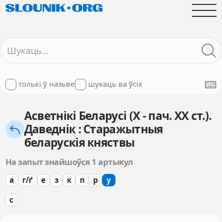
толькі ў назьве
шукаць ва ўсіх
Асветнікі Беларусі (X - пач. XX ст.).
Даведнік : Старажытныя
беларускія княствы
На запыт знайшоўся 1 артыкул
а
г/ґ
е
з
к
п
р
у
с