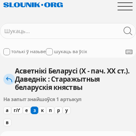
толькі ў назьве
шукаць ва ўсіх
Асветнікі Беларусі (X - пач. XX ст.).
Даведнік : Старажытныя
беларускія княствы
На запыт знайшоўся 1 артыкул
а
г/ґ
е
з
к
п
р
у
в