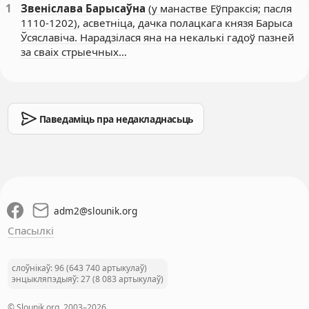
1
Звеніслава Барысаўна
(у манастве Еўпраксія; пасля
1110-1202), асветніца, дачка полацкага князя Барыса
Ўсяславіча. Нарадзілася яна на некалькі гадоў пазней
за сваіх стрыечных…
Паведаміць пра недакладнасьць
adm2
@
slounik.org
Спасылкі
слоўнікаў: 96 (643 740 артыкулаў)
энцыкляпэдыяў: 27 (8 083 артыкулаў)
© Slounik.org, 2003–2026