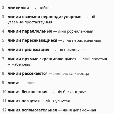
2
линейный
— лінейны
3
линии взаимно-перпендикулярные
— лініі
ўзаемна-простастаўныя
4
линии параллельные
— лініі роўналежныя
5
линии пересекающиеся
— лініі перасякальныя
6
линии прилежащие
— лініі прылеглыя
7
линии прямые скрещивающиеся
— лініі простыя
мімабежныя
8
линии рассекаются
— лініі расьсякаюцца
9
линия
— лінія
10
линия бесконечная
— лінія бесканцовая
11
линия вогнутая
— лінія ўгнутая
12
линия вспомогательная
— лінія дапаможная