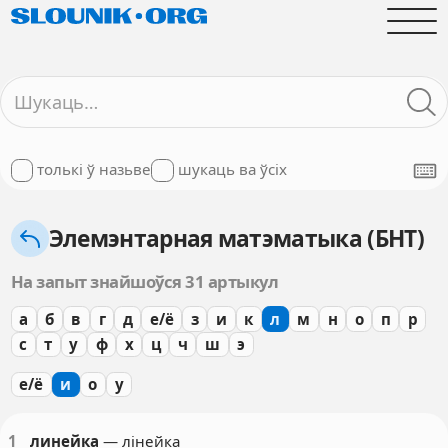
толькі ў назьве
шукаць ва ўсіх
Элемэнтарная матэматыка (БНТ)
На запыт знайшоўся 31 артыкул
а
б
в
г
д
е/ё
з
и
к
л
м
н
о
п
р
с
т
у
ф
х
ц
ч
ш
э
е/ё
и
о
у
1
линейка
— лінейка