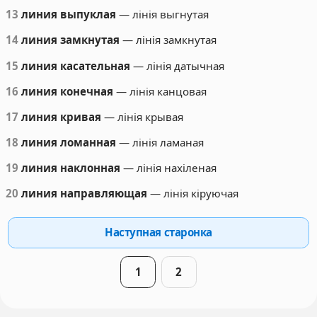
13
линия выпуклая
— лінія выгнутая
14
линия замкнутая
— лінія замкнутая
15
линия касательная
— лінія датычная
16
линия конечная
— лінія канцовая
17
линия кривая
— лінія крывая
18
линия ломанная
— лінія ламаная
19
линия наклонная
— лінія нахіленая
20
линия направляющая
— лінія кіруючая
Наступная старонка
1
2