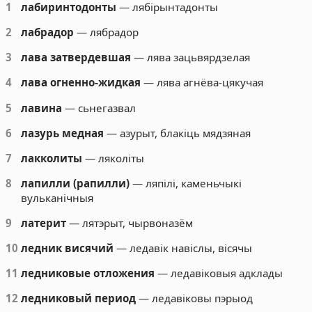
1
лабиринтодонты
— лябірынтадонты
2
лабрадор
— лябрадор
3
лава затвердевшая
— лява зацьвярдзелая
4
лава огненно-жидкая
— лява агнёва-цякучая
5
лавина
— сьнегазвал
6
лазурь медная
— азурыт, блакіць мядзяная
7
лакколиты
— ляколіты
8
лапилли (рапилли)
— ляпілі, каменьчыкі
вульканічныя
9
латерит
— лятэрыт, чырвоназём
10
ледник висячий
— ледавік навіслы, вісячы
11
ледниковые отложения
— ледавіковыя адклады
12
ледниковый период
— ледавіковы пэрыод