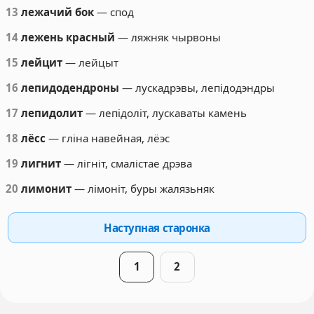
13
лежачий бок
— спод
14
лежень красный
— ляжняк чырвоны
15
лейцит
— лейцыт
16
лепидодендроны
— лускадрэвы, лепідодэндры
17
лепидолит
— лепідоліт, лускаваты камень
18
лёсс
— гліна навейная, лёэс
19
лигнит
— лігніт, смалістае дрэва
20
лимонит
— лімоніт, буры жалязьняк
Наступная старонка
1
2