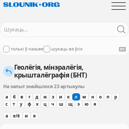
толькі ў назьве
шукаць ва ўсіх
Геолёгія, мінэралёгія,
крышталёграфія (БНТ)
На запыт знайшлося 23 артыкулы
а
б
в
г
д
ж
з
и
к
л
м
н
о
п
р
с
т
у
ф
х
ц
ч
ш
щ
э
ю
я
а
е/ё
и
я