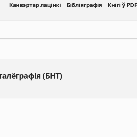
Канвэртар лацінкі
Бібліяграфія
Кнігі ў PDF
талёграфія (БНТ)