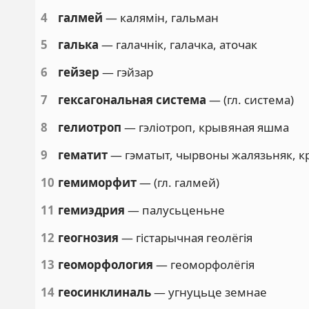
4
галмей
— калямін, гальман
5
галька
— галачнік, галачка, аточак
6
гейзер
— гэйзар
7
гексагональная система
— (гл. система)
8
гелиотроп
— гэліотроп, крывяная яшма
9
гематит
— гэматыт, чырвоны жалязьняк, к
10
гемиморфит
— (гл. галмей)
11
гемиэдрия
— палусьценьне
12
геогнозия
— гістарычная геолёгія
13
геоморфология
— геоморфолёгія
14
геосинклиналь
— угнуцьце земнае