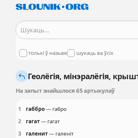
толькі ў назьве
шукаць ва ўсіх
Геолёгія, мінэралёгія, крыш
На запыт знайшлося 65 артыкулаў
1
габбро
— габро
2
гагат
— гагат
3
галенит
— галеніт