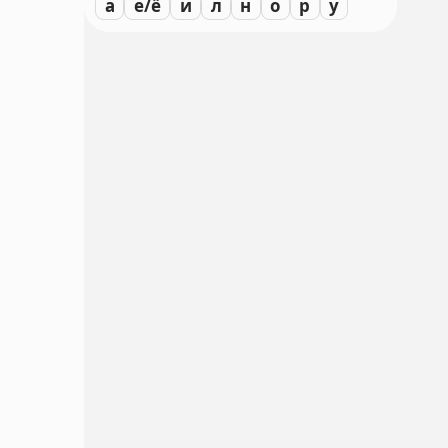
а
е/ё
и
л
н
о
р
у