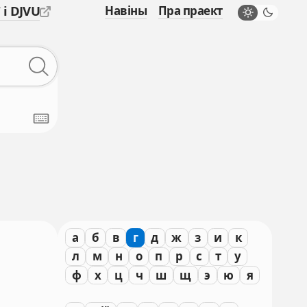
 і DJVU
Навіны
Пра праект
а
б
в
г
д
ж
з
и
к
л
м
н
о
п
р
с
т
у
ф
х
ц
ч
ш
щ
э
ю
я