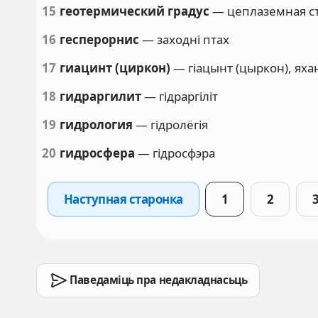
15
геотермический градус
— цеплаземная с
16
гесперорнис
— заходні птах
17
гиацинт (циркон)
— гіацынт (цыркон), яха
18
гидраргилит
— гідраргіліт
19
гидрология
— гідролёгія
20
гидросфера
— гідросфэра
Наступная старонка
1
2
Паведаміць пра недакладнасьць