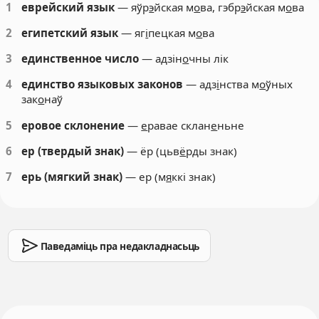
1
еврейский язык
— яўр
э
йская м
о
ва, гэбр
э
йская м
о
ва
2
египетский язык
— яг
і
пецкая м
о
ва
3
единственное число
— адзін
о
чны лік
4
единство языковых законов
— адз
і
нства м
о
ўных
зак
о
наў
5
еровое склонение
—
е
равае склан
е
ньне
6
ер (твердый знак)
— ёр (цьв
ё
рды знак)
7
ерь (мягкий знак)
— ер (м
я
ккі знак)
Паведаміць пра недакладнасьць