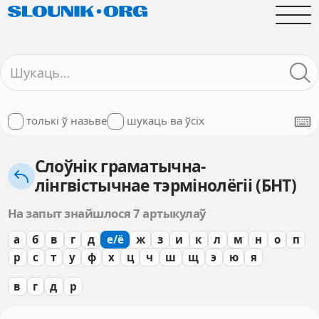
толькі ў назьве
шукаць ва ўсіх
Слоўнік граматычна-
лінгвістычнае тэрмінолёгіі (БНТ)
На запыт знайшлося 7 артыкулаў
а
б
в
г
д
е/ё
ж
з
и
к
л
м
н
о
п
р
с
т
у
ф
х
ц
ч
ш
щ
э
ю
я
в
г
д
р