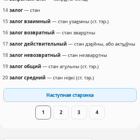
14
залог
— стан
15
залог взаимный
— стан уза
е
мны (ст. тэр.)
16
залог возвратный
— стан звар
о
тны
17
залог действительный
— стан дз
е
йны, або акт
ы
ўны
18
залог невозвратный
— стан незвар
о
тны
19
залог общий
— стан аг
у
льны (ст. тэр.)
20
залог средний
— стан ні
я
кі (ст. тэр.)
Наступная старонка
1
2
3
4