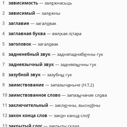
1
зависимость
— зал
е
жнасьць
2
зависимый
— зал
е
жны
3
заглавие
— загал
о
вак
4
заглавная буква
— вял
і
кая л
і
тара
5
заголовок
— загал
о
вак
6
задненебный звук
— задняпадняб
е
нны гук
7
заднеязычный звук
— задняяз
ы
чны гук
8
зазубной звук
— зазубн
ы
гук
9
заимствование
— запазыч
а
ньне (Н.Т.2)
10
заимствованное слово
— запаз
ы
чанае сл
о
ва
11
заключительный
— закл
ю
чны, высн
о
ўны
12
закон конца слов
— зак
о
н канц
а
слоў
13
закрытый слог
— закр
ы
ты склад