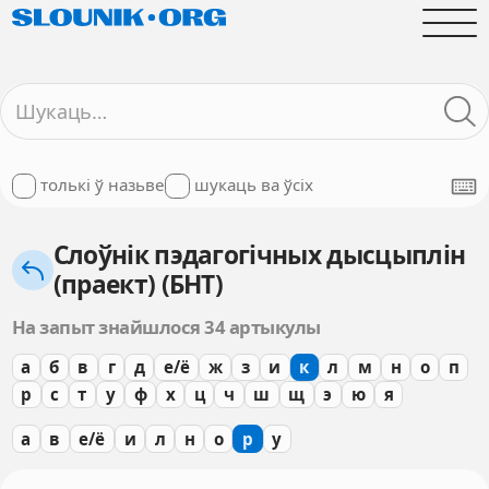
толькі ў назьве
шукаць ва ўсіх
Слоўнік пэдагогічных дысцыплін
(праект) (БНТ)
На запыт знайшлося 34 артыкулы
а
б
в
г
д
е/ё
ж
з
и
к
л
м
н
о
п
р
с
т
у
ф
х
ц
ч
ш
щ
э
ю
я
а
в
е/ё
и
л
н
о
р
у