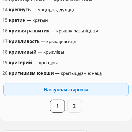
14
крепнуть
— мацн
е
ць, дуж
э
ць
15
кретин
— крэт
ы
н
16
кривая развития
— крыв
а
я разьвіцьц
я
17
крикливость
— крыкл
і
васьць
18
крикливый
— крыкл
і
вы
19
критерий
— крыт
э
ры
20
критицизм юноши
— крытыц
ы
зм юнак
а
Наступная старонка
1
2