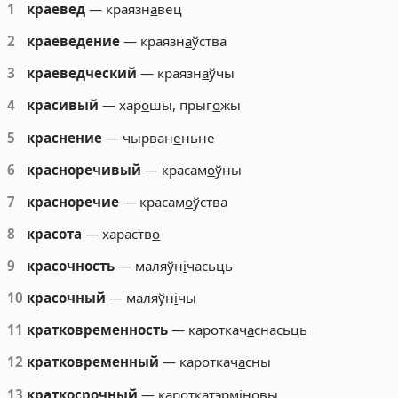
1
краевед
— краязн
а
вец
2
краеведение
— краязн
а
ўства
3
краеведческий
— краязн
а
ўчы
4
красивый
— хар
о
шы, прыг
о
жы
5
краснение
— чырван
е
ньне
6
красноречивый
— красам
о
ўны
7
красноречие
— красам
о
ўства
8
красота
— хараств
о
9
красочность
— маляўн
і
часьць
10
красочный
— маляўн
і
чы
11
кратковременность
— кароткач
а
снасьць
12
кратковременный
— кароткач
а
сны
13
краткосрочный
— кароткатэрмін
о
вы