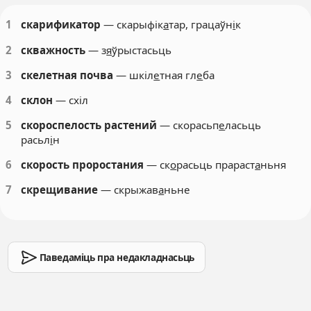
1
скарификатор
— скарыфік
а
тар, грацаўн
і
к
2
скважность
— з
я
ўрыстасьць
3
скелетная почва
— шкіл
е
тная гл
е
ба
4
склон
— схіл
5
скороспелость растений
— скорасьп
е
ласьць
расьл
і
н
6
скорость проростания
— ск
о
расьць прараст
а
ньня
7
скрещивание
— скрыжав
а
ньне
Паведаміць пра недакладнасьць