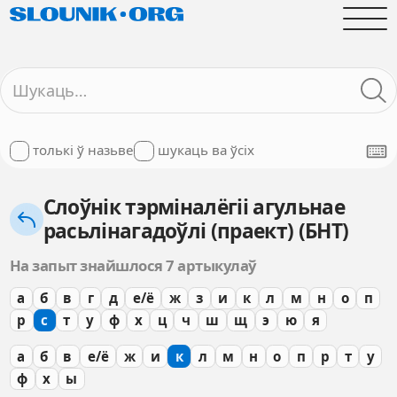
толькі ў назьве
шукаць ва ўсіх
Слоўнік тэрміналёгіі агульнае
расьлінагадоўлі (праект) (БНТ)
На запыт знайшлося 7 артыкулаў
а
б
в
г
д
е/ё
ж
з
и
к
л
м
н
о
п
р
с
т
у
ф
х
ц
ч
ш
щ
э
ю
я
а
б
в
е/ё
ж
и
к
л
м
н
о
п
р
т
у
ф
х
ы