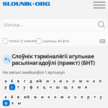
толькі ў назьве
шукаць ва ўсіх
Слоўнік тэрміналёгіі агульнае
расьлінагадоўлі (праект) (БНТ)
На запыт знайшоўся 1 артыкул
а
б
в
г
д
е/ё
ж
з
и
к
л
м
н
о
п
р
с
т
у
ф
х
ц
ч
ш
щ
э
ю
я
а
б
в
е/ё
ж
и
к
л
м
н
о
п
р
т
у
ф
х
ы