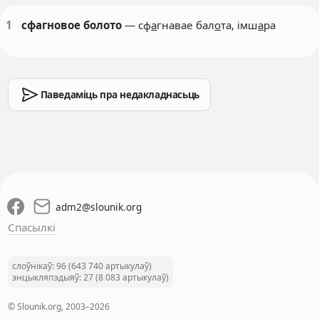
1
сфагновое болото
— сф
а
гнавае бал
о
та, імш
а
ра
Паведаміць пра недакладнасьць
adm2
@
slounik.org
Спасылкі
слоўнікаў: 96 (643 740 артыкулаў)
энцыкляпэдыяў: 27 (8 083 артыкулаў)
© Slounik.org, 2003–2026