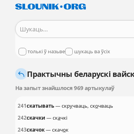
толькі ў назьве
шукаць ва ўсіх
Практычны беларускі вайск
На запыт знайшлося 969 артыкулаў
241
скатывать
— скр
у
чваць, ск
о
чваць
242
скачки
— ск
а
чкі
243
скачок
— скач
о
к