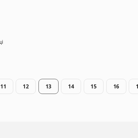
ці
11
12
13
14
15
16