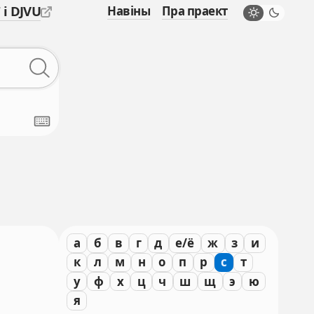
 і DJVU
Навіны
Пра праект
а
б
в
г
д
е/ё
ж
з
и
к
л
м
н
о
п
р
с
т
у
ф
х
ц
ч
ш
щ
э
ю
я