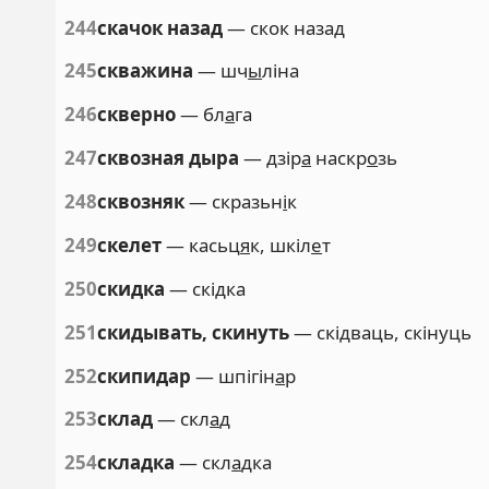
244
скачок назад
— скок назад
245
скважина
— шч
ы
ліна
246
скверно
— бл
а
га
247
сквозная дыра
— дзір
а
наскр
о
зь
248
сквозняк
— скразьн
і
к
249
скелет
— касьц
я
к, шкіл
е
т
250
скидка
— скідка
251
скидывать, скинуть
— скідваць, скінуць
252
скипидар
— шпігін
а
р
253
склад
— скл
а
д
254
складка
— скл
а
дка