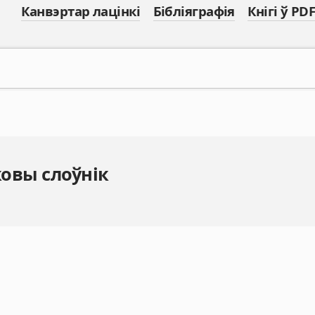
Канвэртар лацінкі
Бібліяграфія
Кнігі ў PDF
овы слоўнік