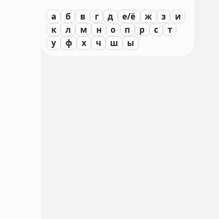
а
б
в
г
д
е/ё
ж
з
и
к
л
м
н
о
п
р
с
т
у
ф
х
ч
ш
ы