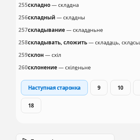
255
складно
— скл
а
дна
256
складный
— скл
а
дны
257
складывание
— склад
а
ньне
258
складывать, сложить
— склад
а
ць, скл
а
сь
259
склон
— схіл
260
склонение
— схіл
е
ньне
Наступная старонка
9
10
18