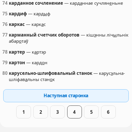
74
карданное сочленение
— кард
а
ннае сучлян
е
ньне
75
кардиф
— кард
ы
ф
76
каркас
— карк
а
с
77
карманный счетчик оборотов
— кіш
э
нны ліч
ы
льнік
абар
о
таў
78
картер
— к
а
ртэр
79
картон
— кард
о
н
80
карусельно-шлифовальный станок
— карус
э
льна-
шліфав
а
льны стан
о
к
Наступная старонка
1
2
3
4
5
6