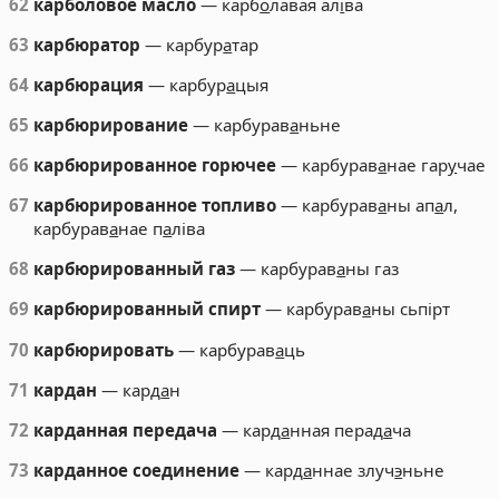
62
карболовое масло
— карб
о
лавая ал
і
ва
63
карбюратор
— карбур
а
тар
64
карбюрация
— карбур
а
цыя
65
карбюрирование
— карбурав
а
ньне
66
карбюрированное горючее
— карбурав
а
нае гар
у
чае
67
карбюрированное топливо
— карбурав
а
ны ап
а
л,
карбурав
а
нае п
а
ліва
68
карбюрированный газ
— карбурав
а
ны газ
69
карбюрированный спирт
— карбурав
а
ны сьпірт
70
карбюрировать
— карбурав
а
ць
71
кардан
— кард
а
н
72
карданная передача
— кард
а
нная перад
а
ча
73
карданное соединение
— кард
а
ннае злуч
э
ньне