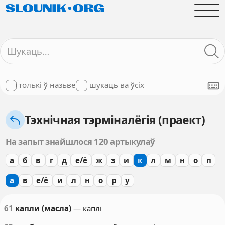
толькі ў назьве
шукаць ва ўсіх
Тэхнічная тэрміналёгія (праект)
На запыт знайшлося 120 артыкулаў
а
б
в
г
д
е/ё
ж
з
и
к
л
м
н
о
п
а
в
е/ё
и
л
н
о
р
у
61
капли (масла)
— к
а
плі