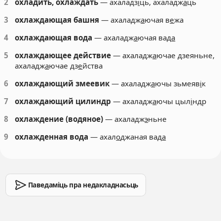
2
охладить, охлаждать
— ахаладз
і
ць, ахаладж
а
ць
3
охлаждающая башня
— ахаладж
а
ючая в
е
жа
4
охлаждающая вода
— ахаладж
а
ючая вад
а
5
охлаждающее действие
— ахаладж
а
ючае дзеяньне,
ахаладж
а
ючае дз
е
йства
6
охлаждающий змеевик
— ахаладж
а
ючы зьмеяв
і
к
7
охлаждающий цилиндр
— ахаладж
а
ючы цыл
і
ндр
8
охлаждение (водяное)
— ахаладж
э
ньне
9
охлажденная вода
— ахал
о
джаная вад
а
Паведаміць пра недакладнасьць