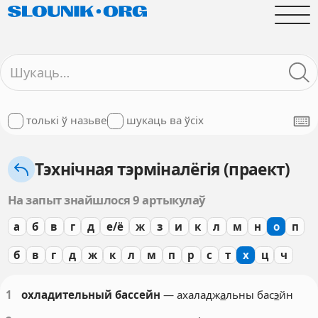
толькі ў назьве
шукаць ва ўсіх
Тэхнічная тэрміналёгія (праект)
На запыт знайшлося 9 артыкулаў
а
б
в
г
д
е/ё
ж
з
и
к
л
м
н
о
п
б
в
г
д
ж
к
л
м
п
р
с
т
х
ц
ч
1
охладительный бассейн
— ахаладж
а
льны бас
э
йн