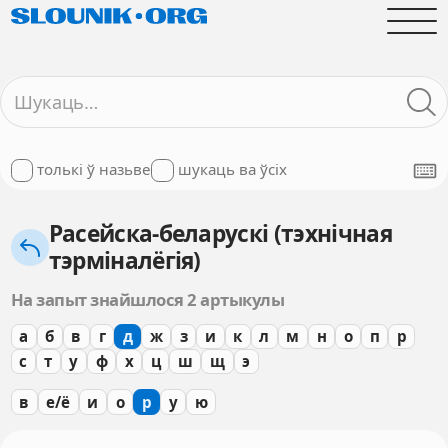
толькі ў назьве
шукаць ва ўсіх
Расейска-беларускі (тэхнічная
тэрміналёгія)
На запыт знайшлося 2 артыкулы
а
б
в
г
д
ж
з
и
к
л
м
н
о
п
р
с
т
у
ф
х
ц
ш
щ
э
в
е/ё
и
о
р
у
ю