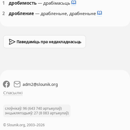
1
дробимость
— драбімасьць
2
дробление
— драбленьне, драбненьне
Паведаміць пра недакладнасьць
adm2
@
slounik.org
Спасылкі
слоўнікаў: 96 (643 740 артыкулаў)
энцыкляпэдыяў: 27 (8 083 артыкулаў)
© Slounik.org, 2003–2026