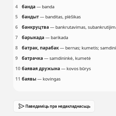
4
банда
— banda
5
бандыт
— banditas, plėšikas
6
банкруцтва
— bankrutavimas, subankrutijim
7
барыкада
— barikada
8
батрак, парабак
— bernas; kumetis; samdin
9
батрачка
— samdininkė, kumetė
10
баявая дружына
— kovos būrys
11
баявы
— kovingas
Паведаміць пра недакладнасьць