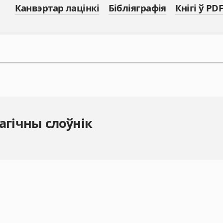
Канвэртар лацінкі
Бібліяграфія
Кнігі ў PDF
агічны слоўнік