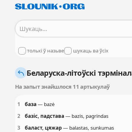
толькі ў назьве
шукаць ва ўсіх
Беларуска-літоўскі тэрмінал
На запыт знайшлося 11 артыкулаў
1
база
— bazė
2
базіс, падстава
— bazis, pagrindas
3
баласт, цяжар
— balastas, sunkumas