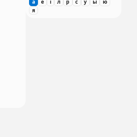
а
е
і
л
р
с
у
ы
ю
я