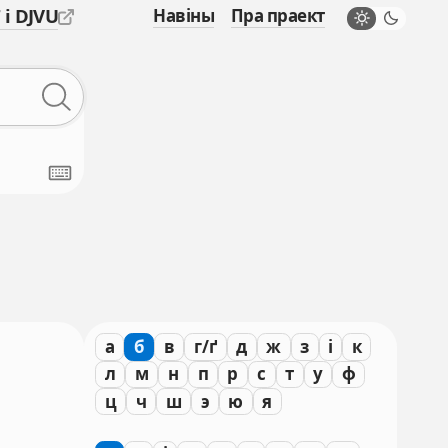
 і DJVU
Навіны
Пра праект
а
б
в
г/ґ
д
ж
з
і
к
л
м
н
п
р
с
т
у
ф
ц
ч
ш
э
ю
я