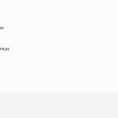
as
inkas