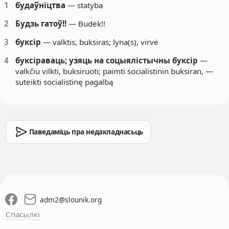
1
будаўніцтва
— statyba
2
Будзь гатоў!!
— Budėk!!
3
буксір
— valktis, buksiras; lyna(s), virvė
4
буксіраваць; узяць на соцыялістычны буксір
—
valkčiu vilkti, buksiruoti; paimti socialistinin buksiran, —
suteikti socialistinę pagalbą
Паведаміць пра недакладнасьць
adm2
@
slounik.org
Спасылкі