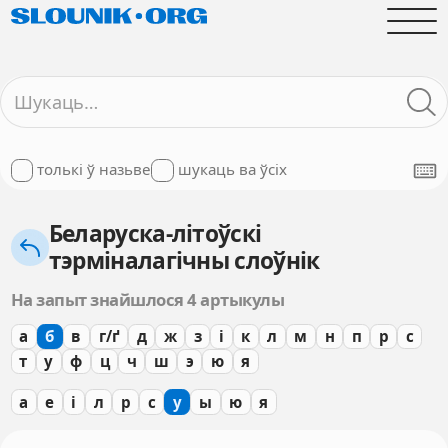
толькі ў назьве
шукаць ва ўсіх
Беларуска-літоўскі
тэрміналагічны слоўнік
На запыт знайшлося 4 артыкулы
а
б
в
г/ґ
д
ж
з
і
к
л
м
н
п
р
с
т
у
ф
ц
ч
ш
э
ю
я
а
е
і
л
р
с
у
ы
ю
я