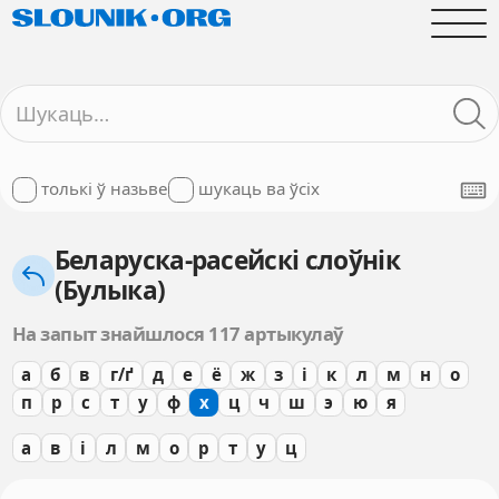
толькі ў назьве
шукаць ва ўсіх
Беларуска-расейскі слоўнік
(Булыка)
На запыт знайшлося 117 артыкулаў
а
б
в
г/ґ
д
е
ё
ж
з
і
к
л
м
н
о
п
р
с
т
у
ф
х
ц
ч
ш
э
ю
я
а
в
і
л
м
о
р
т
у
ц