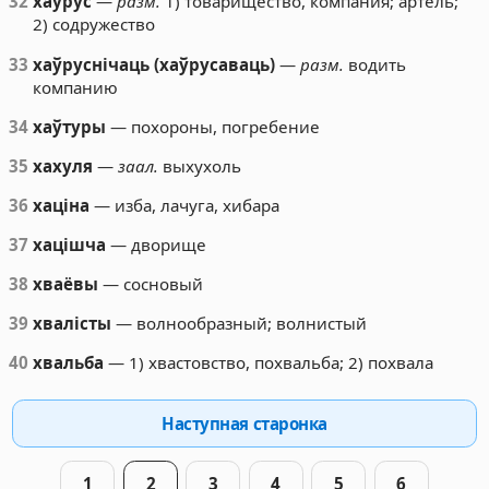
32
хаўрус
—
разм.
1) товарищество, компания; артель;
2) содружество
33
хаўруснічаць (хаўрусаваць)
—
разм.
водить
компанию
34
хаўтуры
— похороны, погребение
35
хахуля
—
заал.
выхухоль
36
хаціна
— изба, лачуга, хибара
37
хацішча
— дворище
38
хваёвы
— сосновый
39
хвалісты
— волнообразный; волнистый
40
хвальба
— 1) хвастовство, похвальба; 2) похвала
Наступная старонка
1
2
3
4
5
6