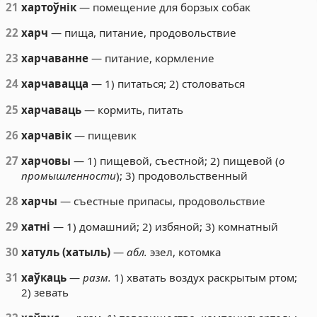
21
хартоўнік
— помещение для борзых собак
22
харч
— пища, питание, продовольствие
23
харчаванне
— питание, кормление
24
харчавацца
— 1) питаться; 2) столоваться
25
харчаваць
— кормить, питать
26
харчавік
— пищевик
27
харчовы
— 1) пищевой, съестной; 2) пищевой (
о
промышленности
); 3) продовольственный
28
харчы
— съестные припасы, продовольствие
29
хатні
— 1) домашний; 2) избяной; 3) комнатный
30
хатуль (хатыль)
—
абл.
эзел, котомка
31
хаўкаць
—
разм.
1) хватать воздух раскрытым ртом;
2) зевать