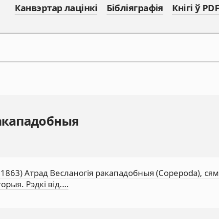
Канвэртар лацінкі
Бібліяграфія
Кнігі ў PDF
Ракападобныя
, 1863) Атрад Весланогія ракападобныя (Copepoda), ся
горыя. Рэдкі від.…