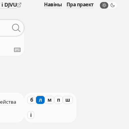
 і DJVU
Навіны
Пра праект
б
л
м
п
ш
мейства
і