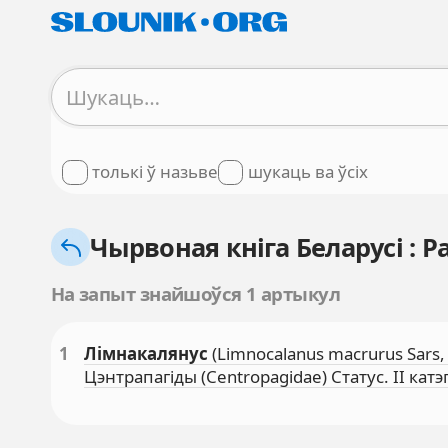
толькі ў назьве
шукаць ва ўсіх
Чырвоная кніга Беларусі : 
На запыт знайшоўся 1 артыкул
1
Лімнакалянус
(Limnocalanus macrurus Sars
Цэнтрапагіды (Centropagidae) Статус. II катэ