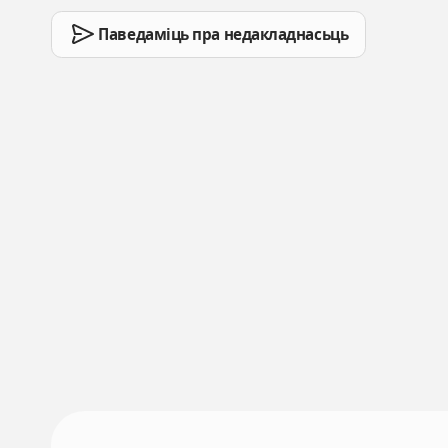
Паведаміць пра недакладнасьць