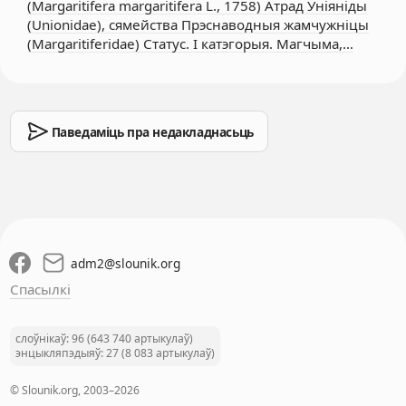
(Margaritifera margaritifera L., 1758) Атрад Уніяніды
(Unionidae), сямейства Прэснаводныя жамчужніцы
(Margaritiferidae) Статус. I катэгорыя. Магчыма,…
Паведаміць пра недакладнасьць
adm2
@
slounik.org
Спасылкі
слоўнікаў: 96 (643 740 артыкулаў)
энцыкляпэдыяў: 27 (8 083 артыкулаў)
© Slounik.org, 2003–2026