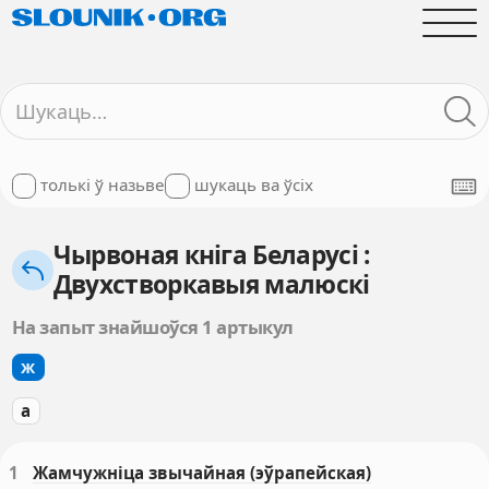
толькі ў назьве
шукаць ва ўсіх
Чырвоная кніга Беларусі :
Двухстворкавыя малюскі
На запыт знайшоўся 1 артыкул
ж
а
1
Жамчужніца звычайная (эўрапейская)