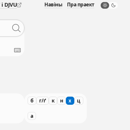
 і DJVU
Навіны
Пра праект
б
г/ґ
к
н
х
ц
а