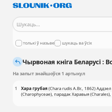
толькі ў назьве
шукаць ва ўсіх
Чырвоная кніга Беларусі : В
На запыт знайшоўся 1 артыкул
1
Хара грубая
(Chara rudis A.Br., 1862) Аддз
(Charophyceae), парадак Харавыя (Charales)