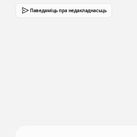
Паведаміць пра недакладнасьць