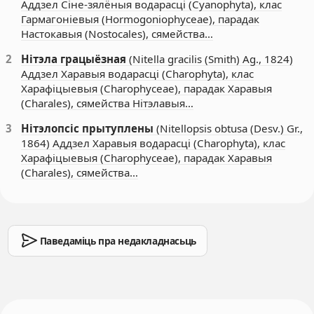
Аддзел Сіне-зялёныя водарасці (Cyanophyta), клас
Гармагоніевыя (Hormogoniophyceae), парадак
Настокавыя (Nostocales), сямейства…
2
Нітэла грацыёзная
(Nitella gracilis (Smith) Ag., 1824)
Аддзел Харавыя водарасці (Charophyta), клас
Харафіцыевыя (Charophyceae), парадак Харавыя
(Charales), сямейства Нітэлавыя…
3
Нітэлопсіс прытуплены
(Nitellopsis obtusa (Desv.) Gr.,
1864) Аддзел Харавыя водарасці (Charophyta), клас
Харафіцыевыя (Charophyceae), парадак Харавыя
(Charales), сямейства…
Паведаміць пра недакладнасьць