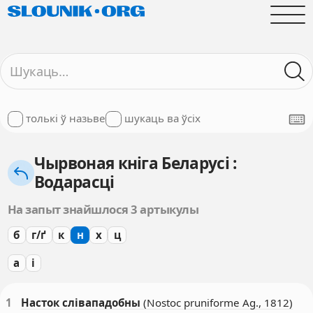
толькі ў назьве
шукаць ва ўсіх
Чырвоная кніга Беларусі :
Водарасці
На запыт знайшлося 3 артыкулы
б
г/ґ
к
н
х
ц
а
і
1
Насток слівападобны
(Nostoc pruniforme Ag., 1812)