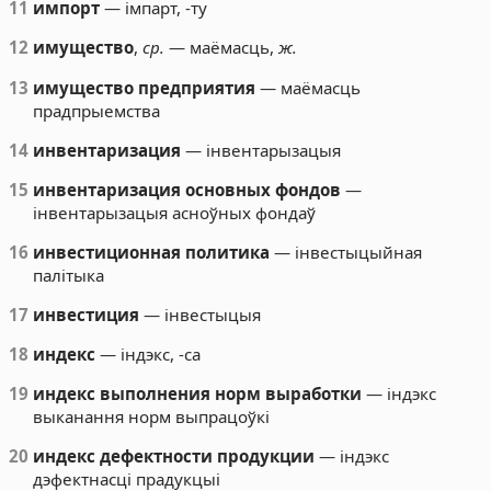
11
импорт
— імпарт, -ту
12
имущество
,
ср.
— маёмасць,
ж.
13
имущество предприятия
— маёмасць
прадпрыемства
14
инвентаризация
— інвентарызацыя
15
инвентаризация основных фондов
—
інвентарызацыя асноўных фондаў
16
инвестиционная политика
— інвестыцыйная
палітыка
17
инвестиция
— інвестыцыя
18
индекс
— індэкс, -са
19
индекс выполнения норм выработки
— індэкс
выканання норм выпрацоўкі
20
индекс дефектности продукции
— індэкс
дэфектнасці прадукцыі