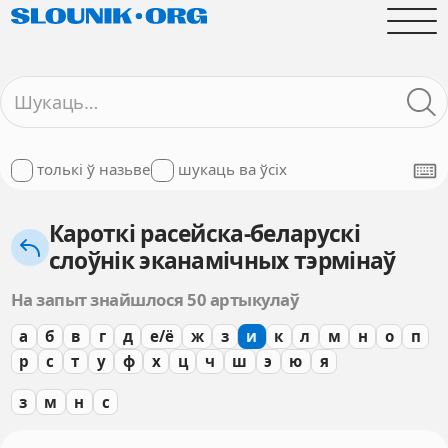
толькі ў назьве
шукаць ва ўсіх
Кароткі расейска-беларускі
слоўнік эканамічных тэрмінаў
На запыт знайшлося 50 артыкулаў
а
б
в
г
д
е/ё
ж
з
и
к
л
м
н
о
п
р
с
т
у
ф
х
ц
ч
ш
э
ю
я
з
м
н
с