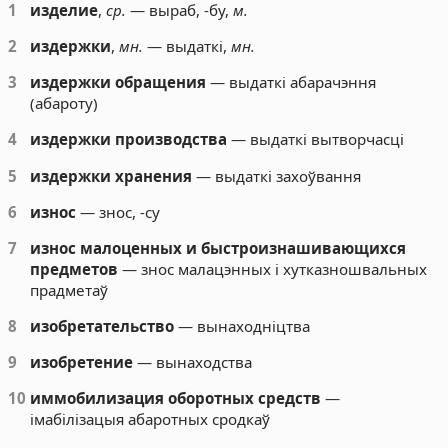
1
изделие
,
ср.
— выраб, -бу,
м.
2
издержки
,
мн.
— выдаткі,
мн.
3
издержки обращения
— выдаткі абарачэння
(абароту)
4
издержки производства
— выдаткі вытворчасці
5
издержки хранения
— выдаткі захоўвання
6
износ
— знос, -су
7
износ малоценных и быстроизнашивающихся
предметов
— знос малацэнных і хутказношвальных
прадметаў
8
изобретательство
— вынаходніцтва
9
изобретение
— вынаходства
10
иммобилизация оборотных средств
—
імабілізацыя абаротных сродкаў