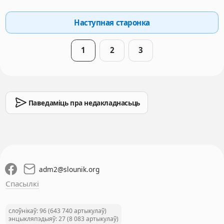
Наступная старонка
1
2
3
Паведаміць пра недакладнасьць
adm2
@
slounik.org
Спасылкі
слоўнікаў: 96 (643 740 артыкулаў)
энцыкляпэдыяў: 27 (8 083 артыкулаў)