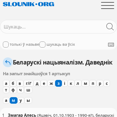
толькі ў назьве
шукаць ва ўсіх
Беларускі нацыяналізм. Даведнік
На запыт знайшоўся 1 артыкул
а
б
в
г/ґ
д
е
ж
з
і
к
л
м
п
р
с
т
ф
ч
ш
а
м
у
ы
1
Змагар Алесь
(Яцэвіч, 01.10.1903 - 1990-я?), беларускі