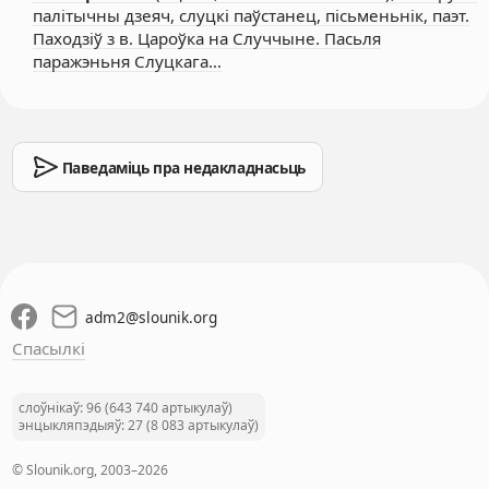
палітычны дзеяч, слуцкі паўстанец, пісьменьнік, паэт.
Паходзіў з в. Цароўка на Случчыне. Пасьля
паражэньня Слуцкага…
Паведаміць пра недакладнасьць
adm2
@
slounik.org
Спасылкі
слоўнікаў: 96 (643 740 артыкулаў)
энцыкляпэдыяў: 27 (8 083 артыкулаў)
© Slounik.org, 2003–2026