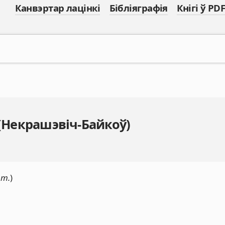
Канвэртар лацінкі
Бібліяграфія
Кнігі ў PDF
 (Некрашэвіч-Байкоў)
 т.
)