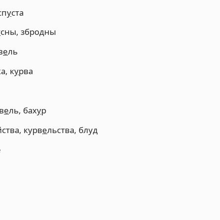
сп
у
ста
у
сны, збродны
в
е
ль
а, к
у
рва
рв
е
ль, бах
у
р
йства, курв
е
льства, блуд
е