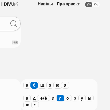
 і DJVU
Навіны
Пра праект
а
б
щ
э
ю
я
а
д
е/ё
и
л
о
р
у
ы
ю
я