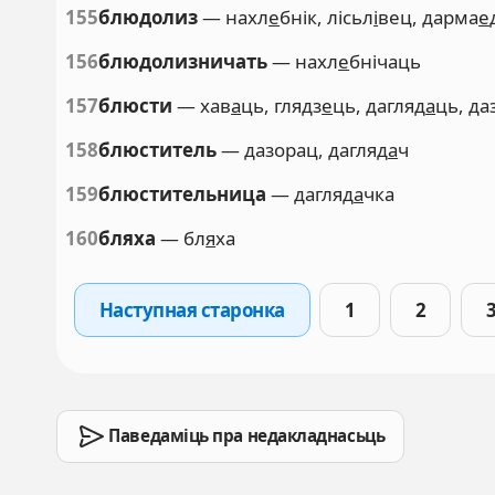
155
блюдолиз
— нахл
е
бнік, лісьл
і
вец, дарма
е
156
блюдолизничать
— нахл
е
бнічаць
157
блюсти
— хав
а
ць, глядз
е
ць, дагляд
а
ць, да
158
блюститель
— дазорац, дагляд
а
ч
159
блюстительница
— дагляд
а
чка
160
бляха
— бл
я
ха
Наступная старонка
1
2
Паведаміць пра недакладнасьць