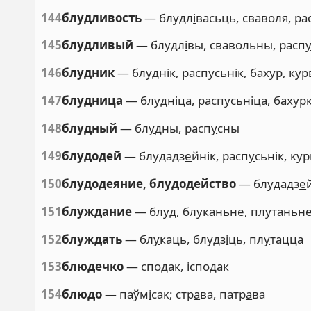
144
блудливость
— блудл
і
васьць, сваволя, ра
145
блудливый
— блудл
і
вы, свавольны, расп
146
блудник
— бл
у
днік, расп
у
сьнік, бах
у
р, кур
147
блудница
— бл
у
дніца, расп
у
сьніца, бах
у
рк
148
блудный
— бл
у
дны, расп
у
сны
149
блудодей
— блудадз
е
йнік, расп
у
сьнік, ку
150
блудодеяние, блудодейство
— блудадз
е
151
блуждание
— блуд, бл
у
каньне, пл
у
таньн
152
блуждать
— бл
у
каць, блудз
і
ць, пл
у
тацца
153
блюдечко
— сподак, ісподак
154
блюдо
— паўм
і
сак; стр
а
ва, патр
а
ва