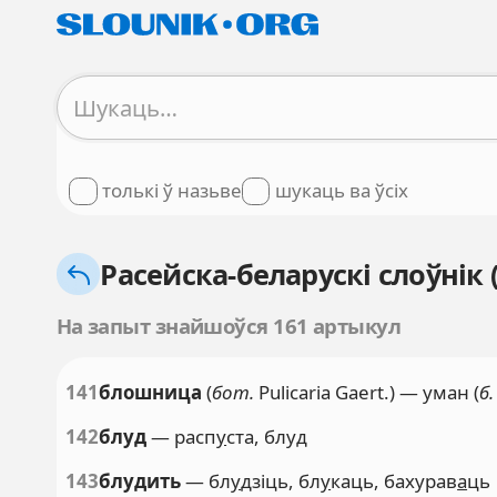
толькі ў назьве
шукаць ва ўсіх
Расейска-беларускі слоўнік
На запыт знайшоўся 161 артыкул
141
блошница
(
бот.
Pulicaria Gaert.) — уман (
б.
142
блуд
— расп
у
ста, блуд
143
блудить
— бл
у
дзіць, бл
у
каць, бахурав
а
ць