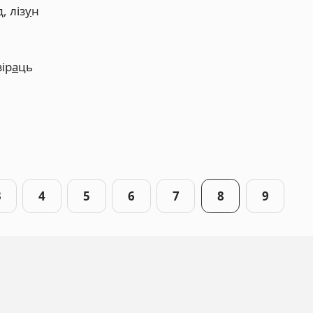
д, ліз
у
н
зір
а
ць
3
4
5
6
7
8
9