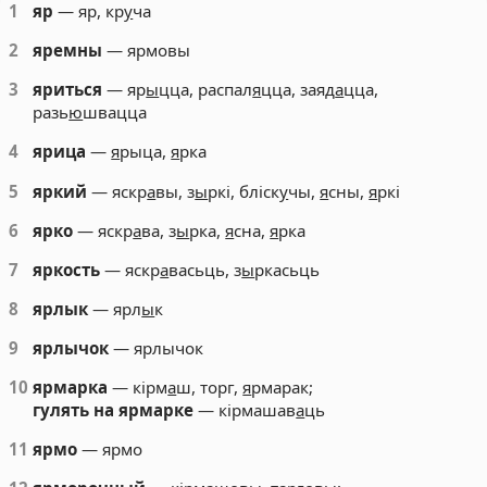
1
яр
— яр, кр
у
ча
2
яремны
— ярмовы
3
яриться
— яр
ы
цца, распал
я
цца, заяд
а
цца,
разь
ю
швацца
4
ярица
—
я
рыца,
я
рка
5
яркий
— яскр
а
вы, з
ы
ркі, бліск
у
чы,
я
сны,
я
ркі
6
ярко
— яскр
а
ва, з
ы
рка,
я
сна,
я
рка
7
яркость
— яскр
а
васьць, з
ы
ркасьць
8
ярлык
— ярл
ы
к
9
ярлычок
— ярлычок
10
ярмарка
— кірм
а
ш, торг,
я
рмарак;
гулять на ярмарке
— кірмашав
а
ць
11
ярмо
— ярмо