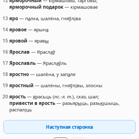
12
ярморочный
— кірмашовы, тарговы;
ярморочный подарок
— кірмашовае
13
яро
— п
а
лка, шалёна, гняўл
і
ва
14
яровое
— ярын
а
15
яровой
— ярав
ы
16
Ярослав
— Ярасл
а
ў
17
Ярославль
— Ярасл
а
ўль
18
яростно
— шалёна, у зап
а
ле
19
яростный
— шалёны, гняўл
і
вы, злосны
20
ярость
—
я
расьць (
пс.-л. т.
), сказ, шал;
привести в ярость
— разьяр
ы
ць, разь
ю
шыць,
распал
і
ць
Наступная старонка