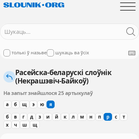
толькі ў назьве
шукаць ва ўсіх
Расейска-беларускі слоўнік
(Некрашэвіч-Байкоў)
На запыт знайшлося 25 артыкулаў
а
б
щ
э
ю
я
б
в
г
д
з
и
й
к
л
м
н
п
р
с
т
х
ч
ш
щ