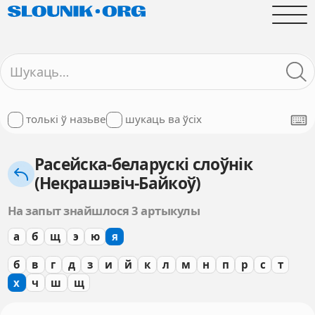
толькі ў назьве
шукаць ва ўсіх
Расейска-беларускі слоўнік
(Некрашэвіч-Байкоў)
На запыт знайшлося 3 артыкулы
а
б
щ
э
ю
я
б
в
г
д
з
и
й
к
л
м
н
п
р
с
т
х
ч
ш
щ