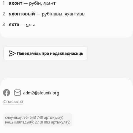
1
яхонт
— руб
і
н,
я
хант
2
яхонтовый
— руб
і
навы,
я
хантавы
3
яхта
—
я
хта
Паведаміць пра недакладнасьць
adm2
@
slounik.org
Спасылкі
слоўнікаў: 96 (643 740 артыкулаў)
энцыкляпэдыяў: 27 (8 083 артыкулаў)