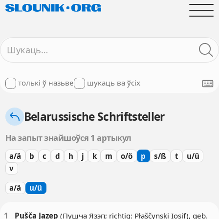
толькі ў назьве
шукаць ва ўсіх
Belarussische Schriftsteller
На запыт знайшоўся 1 артыкул
a/ä
b
c
d
h
j
k
m
o/ö
p
s/ß
t
u/ü
v
a/ä
u/ü
1
Pušča Jazep
(Пушча Язэп; richtig: Płaščynski Iosif), geb.