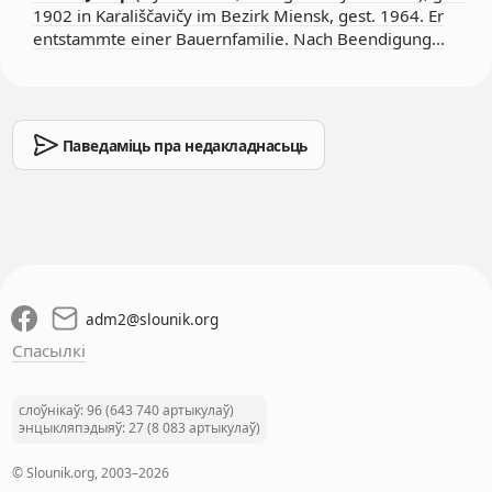
1902 in Karališčavičy im Bezirk Miensk, gest. 1964. Er
entstammte einer Bauernfamilie. Nach Beendigung…
Паведаміць пра недакладнасьць
adm2
@
slounik.org
Спасылкі
слоўнікаў: 96 (643 740 артыкулаў)
энцыкляпэдыяў: 27 (8 083 артыкулаў)
© Slounik.org, 2003–2026