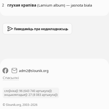
2
глухая крапіва
(Lamium album) — jasnota biala
Паведаміць пра недакладнасьць
adm2
@
slounik.org
Спасылкі
слоўнікаў: 96 (643 740 артыкулаў)
энцыкляпэдыяў: 27 (8 083 артыкулаў)
© Slounik.org, 2003–2026