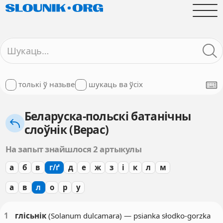
толькі ў назьве
шукаць ва ўсіх
Беларуска-польскі батанічны
слоўнік (Верас)
На запыт знайшлося 2 артыкулы
а
б
в
г/ґ
д
е
ж
з
і
к
л
м
а
в
л
о
р
у
1
глісьнік
(Solanum dulcamara) — psianka słodko-gorzka