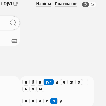
 і DJVU
Навіны
Пра праект
а
б
в
г/ґ
д
е
ж
з
і
к
л
м
а
в
л
о
р
у