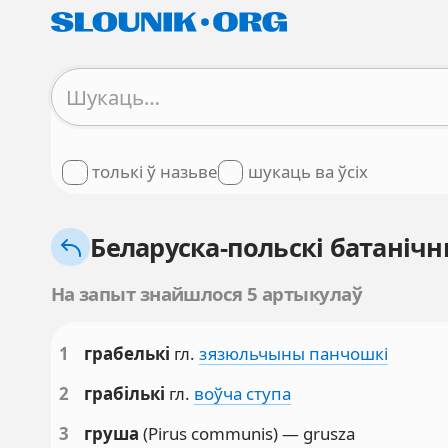
толькі ў назьве
шукаць ва ўсіх
Беларуска-польскі батанічны
На запыт знайшлося 5 артыкулаў
1
грабелькі
гл.
зязюльчыны панчошкі
2
грабількі
гл.
воўча ступа
3
груша
(Pirus communis) — grusza