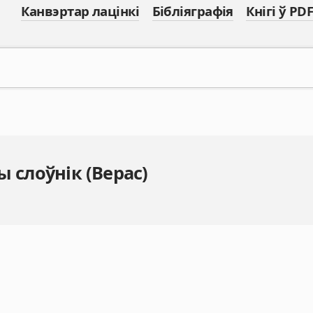
Канвэртар лацінкі
Бібліяграфія
Кнігі ў PDF
 слоўнік (Верас)