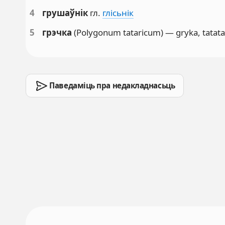
4
грушаўнік
гл.
глісьнік
5
грэчка
(Polygonum tataricum) — gryka, tatat
Паведаміць пра недакладнасьць