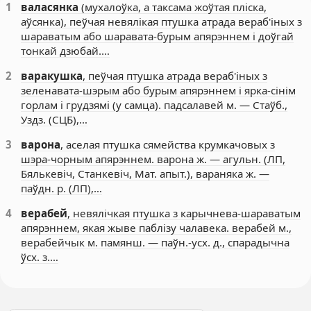
1
валасянка
(мухалоўка, а таксама жоўтая пліска,
аўсянка), пеўчая невялікая птушка атрада вераб'іных з
шараватым або шаравата-бурым апярэннем і доўгай
тонкай дзюбай.…
2
варакушка
, пеўчая птушка атрада вераб'іных з
зеленавата-шэрым або бурым апярэннем і ярка-сінім
горлам і грудзямі (у самца). падсалавей м. — Стаўб.,
Уздз. (СЦБ),…
3
варона
, аселая птушка сямейства крумкачовых з
шэра-чорным апярэннем. варона ж. — агульн. (ЛП,
Бялькевіч, Станкевіч, Мат. апыт.), вараняка ж. —
паўдн. р. (ЛП),…
4
верабей
, невялічкая птушка з карычнева-шараватым
апярэннем, якая жыве паблізу чалавека. верабей м.,
верабейчык м. памянш. — паўн.-усх. д., спарадычна
ўсх. з.…