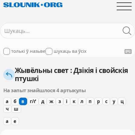
толькі ў назьве
шукаць ва ўсіх
Жывёльны свет : Дзікія і свойскія
птушкі
На запыт знайшлося 4 артыкулы
а
б
в
г/ґ
д
ж
з
і
к
л
п
р
с
у
ц
ч
ш
а
е