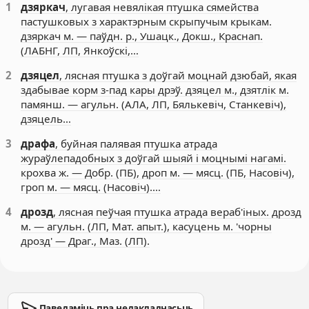
1
дзяркач
, лугавая невялікая птушка сямейства
пастушковых з характэрным скрыпучым крыкам.
дзяркач м. — паўдн. р., Ушацк., Докш., Краснап.
(ЛАБНГ, ЛП, Янкоўскі,…
2
дзяцел
, лясная птушка з доўгай моцнай дзюбай, якая
здабывае корм з-пад кары дрэў. дзяцел м., дзятлік м.
памянш. — агульн. (АЛА, ЛП, Бялькевіч, Станкевіч),
дзяцель…
3
драфа
, буйная палявая птушка атрада
жураўлепадобных з доўгай шыяй і моцнымі нагамі.
крохва ж. — Добр. (ПБ), дроп м. — мясц. (ПБ, Насовіч),
гроп м. — мясц. (Насовіч).…
4
дрозд
, лясная пеўчая птушка атрада вераб'іных. дрозд
м. — агульн. (ЛП, Мат. апыт.), касуцень м. 'чорны
дрозд' — Драг., Маз. (ЛП).
Паведаміць пра недакладнасьць