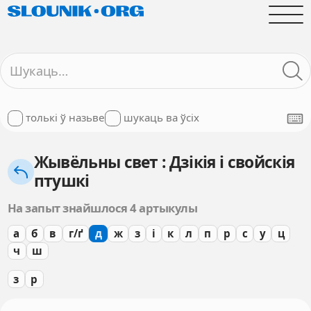
толькі ў назьве
шукаць ва ўсіх
Жывёльны свет : Дзікія і свойскія
птушкі
На запыт знайшлося 4 артыкулы
а
б
в
г/ґ
д
ж
з
і
к
л
п
р
с
у
ц
ч
ш
з
р