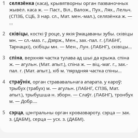
1
селязёнка
(каса), крывятворны орган пазваночных
жывёл. каса ж. — Паст., Віл., Валож., Пух., Лях., Лельч.
(СПЗБ, СЦБ, З нар. сл., Мат. мен.-мал.), селязёнка ж. —
…
2
сківіцы
, косткі ў роце, у якія ўмацаваны зубы. сківіцы
мн. — сл.-маз. г., Дзярж., Мен., зах.-пал. г. (ЛАБНГ,
Тарнацкі), скібіцы мн. — Мен., Лун. (ЛАБНГ), сківіцы…
3
спіна
, верхняя частка тулава ад шыі да крыжа. спіна
ж. — агульн. (Мат. апыт.), спіна ж. — віц.-маг. г., зах.-
пал. г. (Мат. апыт.), хіб м. 'пярэдняя частка спіны…
4
страўнік
, орган стрававальнага апарата. у кароў:
трыбух (трабух) м. — агульн. (ЛАБНГ, СПЗБ, Мат.
апыт.), трыбушша н. зборн. — Слаўг. (ЛАБНГ), тронбух
м. — Добр.…
5
сэрца
, цэнтральны орган кровазвароту. сэрца — зах.
з. (ДАБМ), серца — усх. з. (ДАБМ).