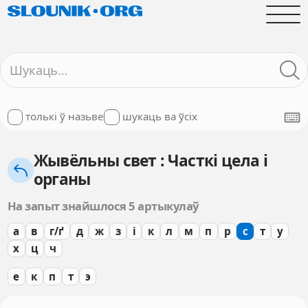
толькі ў назьве
шукаць ва ўсіх
Жывёльны свет : Часткі цела і
органы
На запыт знайшлося 5 артыкулаў
а
в
г/ґ
д
ж
з
і
к
л
м
п
р
с
т
у
х
ц
ч
е
к
п
т
э