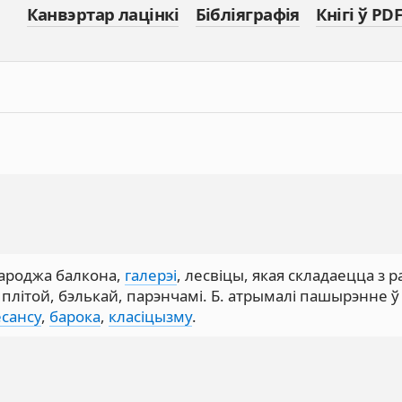
Канвэртар лацінкі
Бібліяграфія
Кнігі ў PDF
гароджа балкона,
галерэі
, лесвіцы, якая складаецца з р
у плітой, бэлькай, парэнчамі. Б. атрымалі пашырэнне ў
есансу
,
барока
,
класіцызму
.