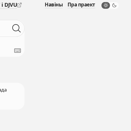
 і DJVU
Навіны
Пра праект
ада