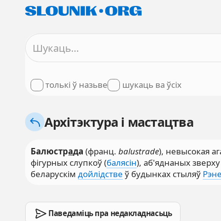
толькі ў назьве
шукаць ва ўсіх
Архітэктура і мастацтва
Балюстр
а
да
(франц.
balustrade
), невысокая а
фігурных слупкоў (
балясін
), аб'яднаных зверх
беларускім
дойлідстве
ў будынках стыляў
Рэн
Паведаміць пра недакладнасьць