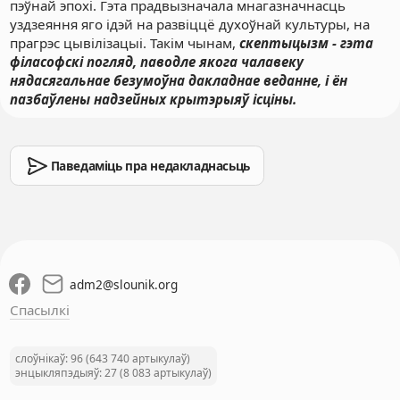
пэўнай эпохі. Гэта прадвызначала мнагазначнасць
уздзеяння яго ідэй на развіццё духоўнай культуры, на
прагрэс цывілізацыі. Такім чынам,
скептыцызм - гэта
філасофскі погляд, паводле якога чалавеку
нядасягальнае безумоўна дакладнае веданне, і ён
пазбаўлены надзейных крытэрыяў ісціны.
Паведаміць пра недакладнасьць
adm2
@
slounik.org
Спасылкі
слоўнікаў: 96 (643 740 артыкулаў)
энцыкляпэдыяў: 27 (8 083 артыкулаў)