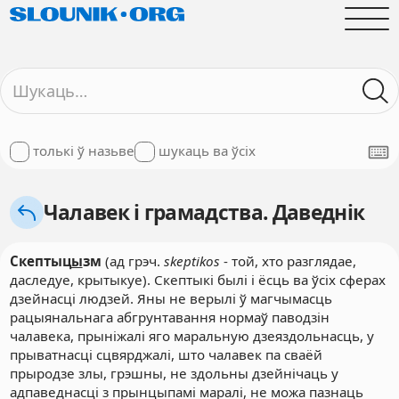
толькі ў назьве
шукаць ва ўсіх
Чалавек і грамадства. Даведнік
Скептыц
ы
зм
(ад грэч.
skeptikos
- той, хто разглядае,
даследуе, крытыкуе). Скептыкі былі і ёсць ва ўсіх сферах
дзейнасці людзей. Яны не верылі ў магчымасць
рацыянальнага абгрунтавання нормаў паводзін
чалавека, прыніжалі яго маральную дзеяздольнасць, у
прыватнасці сцвярджалі, што чалавек па сваёй
прыродзе злы, грэшны, не здольны дзейнічаць у
адпаведнасці з прынцыпамі маралі, не можа пазнаць