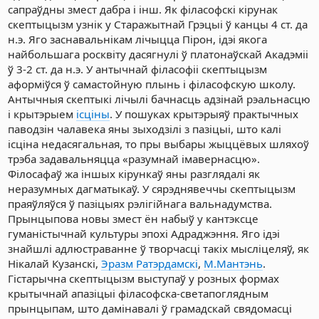
сапраўдны змест дабра і інш. Як філасофскі кірунак
скептыцызм узнік у Старажытнай Грэцыі ў канцы 4 ст. да
н.э. Яго заснавальнікам лічыцца Пірон, ідэі якога
найбольшага росквіту дасягнулі ў платонаўскай Акадэміі
ў 3-2 ст. да н.э. У антычнай філасофіі скептыцызм
аформіўся ў самастойную плынь і філасофскую школу.
Антычныя скептыкі лічылі бачнасць адзінай рэальнасцю
і крытэрыем
ісціны
. У пошуках крытэрыяў практычных
паводзін чалавека яны зыходзілі з пазіцыі, што калі
ісціна недасягальная, то пры выбары жыццёвых шляхоў
трэба задавальняцца «разумнай імавернасцю».
Філосафаў жа іншых кірункаў яны разглядалі як
неразумных дагматыкаў. У сярэднявеччы скептыцызм
праяўляўся ў пазіцыях рэлігійнага вальнадумства.
Прынцыпова новы змест ён набыў у кантэксце
гуманістычнай культуры эпохі Адраджэння. Яго ідэі
знайшлі адлюстраванне ў творчасці такіх мысліцеляў, як
Нікалай Кузанскі,
Эразм Ратэрдамскі
,
М.Мантэнь
.
Гістарычна скептыцызм выступаў у розных формах
крытычнай апазіцыі філасофска-светапоглядным
прынцыпам, што дамінавалі ў грамадскай свядомасці