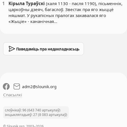
1
Кірыла Тураўскі
(каля 1130 - пасля 1190), пісьменнік,
царкоўны дзеяч, багаслоў. Звестак пра яго жыццё
няшмат. У рукапісных пралогах захавалася яго
«Жыціе» - кананічная…
Паведаміць пра недакладнасьць
adm2
@
slounik.org
Спасылкі
слоўнікаў: 96 (643 740 артыкулаў)
энцыкляпэдыяў: 27 (8 083 артыкулаў)
© Slounik.org, 2003–2026