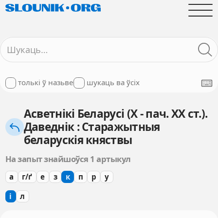
толькі ў назьве
шукаць ва ўсіх
Асветнікі Беларусі (X - пач. XX ст.).
Даведнік : Старажытныя
беларускія княствы
На запыт знайшоўся 1 артыкул
а
г/ґ
е
з
к
п
р
у
і
л