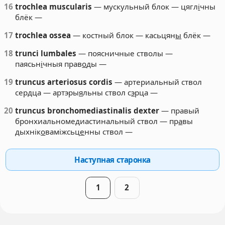
16
trochlea muscularis
— мускульный блок — цягл
і
чны
блёк —
17
trochlea ossea
— костный блок — касьцян
ы
блёк —
18
trunci lumbales
— поясничные стволы —
паясьн
і
чныя прав
о
ды —
19
truncus arteriosus cordis
— артериальный ствол
сердца — артэры
я
льны ствол с
э
рца —
20
truncus bronchomediastinalis dexter
— правый
бронхиальномедиастинальный ствол — пр
а
вы
дыхнік
о
ваміжсьц
е
нны ствол —
Наступная старонка
1
2