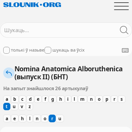
толькі ў назьве
шукаць ва ўсіх
Nomina Anatomica Alboruthenica
(выпуск II) (БНТ)
На запыт знайшлося 26 артыкулаў
a
b
c
d
e
f
g
h
i
l
m
n
o
p
r
s
t
u
v
z
a
e
h
l
n
o
r
u