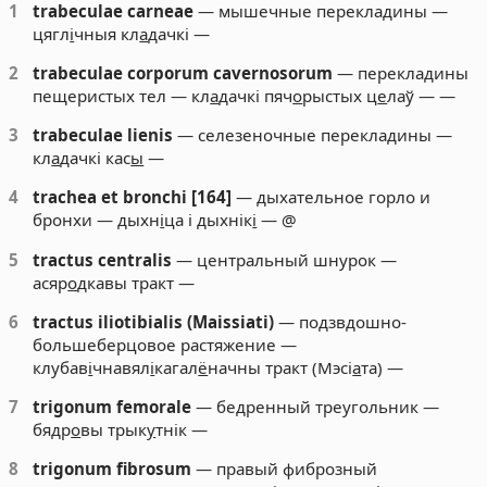
1
trabeculae carneae
— мышечные перекладины —
цягл
і
чныя кл
а
дачкі —
2
trabeculae corporum cavernosorum
— перекладины
пещеристых тел — кл
а
дачкі пяч
о
рыстых ц
е
лаў — —
3
trabeculae lienis
— селезеночные перекладины —
кл
а
дачкі кас
ы
—
4
trachea et bronchi [164]
— дыхательное горло и
бронхи — дыхн
і
ца і дыхнік
і
— @
5
tractus centralis
— центральный шнурок —
асяр
о
дкавы тракт —
6
tractus iliotibialis (Maissiati)
— подзвдошно-
большеберцовое растяжение —
клубав
і
чнавял
і
кагал
ё
начны тракт (Мэсі
а
та) —
7
trigonum femorale
— бедренный треугольник —
бядр
о
вы трык
у
тнік —
8
trigonum fibrosum
— правый фиброзный