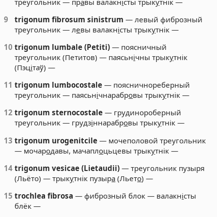
треугольник — пр
а
вы валакн
і
сты трык
у
тнік —
9
trigonum fibrosum sinistrum
— левый фиброзный
треугольник — л
е
вы валакн
і
сты трык
у
тнік —
10
trigonum lumbale (Petiti)
— поясничный
треугольник (Петитов) — паясьн
і
чны трык
у
тнік
(Пэц
і
таў) —
11
trigonum lumbocostale
— поясничнореберный
треугольник — паясьн
і
чнарабр
о
вы трык
у
тнік —
12
trigonum sternocostale
— грудинороберный
треугольник — грудз
і
ннарабр
о
вы трык
у
тнік —
13
trigonum urogenitcile
— мочеполовой треугольник
— мочар
о
давы, мачапл
о
цьцевы трык
у
тнік —
14
trigonum vesicae (Lietaudii)
— треугольник пузыря
(Льёто) — трык
у
тнік пузыр
а
(Льет
о
) —
15
trochlea fibrosa
— фиброзный блок — валакн
і
сты
блёк —